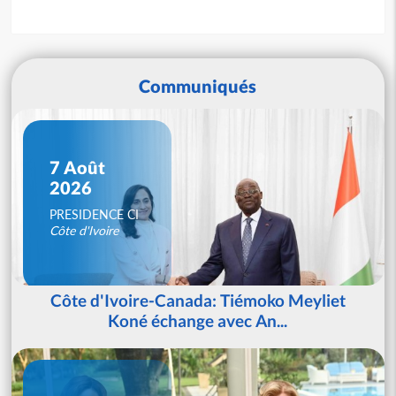
Communiqués
7 Août
2026
PRESIDENCE CI
Côte d'Ivoire
Côte d'Ivoire-Canada: Tiémoko Meyliet
Koné échange avec An...