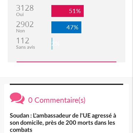
3128
51%
Oui
2902
47%
Non
112
2%
Sans avis
0 Commentaire(s)
Soudan : L'ambassadeur de l'UE agressé à
son domicile, près de 200 morts dans les
combats