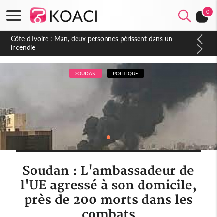
0
Côte d'Ivoire : Séileu, la célébration de la fête nationale
transformée en vaste campagne contre les produits
dépigmentants dangereux
SOUDAN
POLITIQUE
Soudan : L'ambassadeur de
l'UE agressé à son domicile,
près de 200 morts dans les
combats