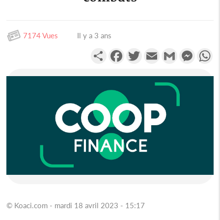
7174 Vues
Il y a 3 ans
Partager
Facebook
Twitter
Email
Gmail
Messen
W
© Koaci.com - mardi 18 avril 2023 - 15:17