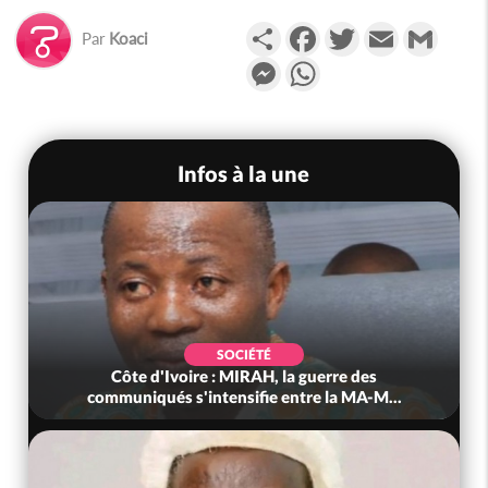
Partager
Facebook
Twitter
Email
Gmail
Par
Koaci
Messenger
WhatsApp
Infos à la une
SOCIÉTÉ
Côte d'Ivoire : MIRAH, la guerre des
communiqués s'intensifie entre la MA-M...