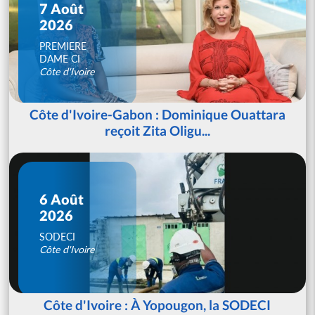
7 Août
2026
PREMIERE
DAME CI
Côte d'Ivoire
Côte d'Ivoire-Gabon : Dominique Ouattara
reçoit Zita Oligu...
6 Août
2026
SODECI
Côte d'Ivoire
Côte d'Ivoire : À Yopougon, la SODECI