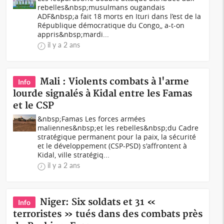
rebelles&nbsp;musulmans ougandais
ADF&nbsp;a fait 18 morts en Ituri dans l’est de la
République démocratique du Congo,, a-t-on
appris&nbsp;mardi...
il y a 2 ans
Mali : Violents combats à l'arme
Info
lourde signalés à Kidal entre les Famas
et le CSP
&nbsp;Famas Les forces armées
maliennes&nbsp;et les rebelles&nbsp;du Cadre
stratégique permanent pour la paix, la sécurité
et le développement (CSP-PSD) s'affrontent à
Kidal, ville stratégiq...
il y a 2 ans
Niger: Six soldats et 31 «
Info
terroristes » tués dans des combats près