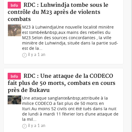
RDC : Luhwindja tombe sous le
Info
contrôle du M23 après de violents
combats
M23 à LuhwindjaUne nouvelle localité minière
est tombée&nbsp;aux mains des rebelles du
M23.Selon des sources concordantes , la ville
minière de Luhwindja, située dans la partie sud-
est de la...
il y a 1 an
RDC : Une attaque de la CODECO
Info
fait plus de 50 morts, combats en cours
près de Bukavu
Une attaque sanglante&nbsp;attribuée à la
milice CODECO a fait plus de 50 morts en
Ituri.Au moins 52 civils ont été tués dans la nuit
de lundi à mardi 11 février lors d’une attaque de
la mil...
il y a 1 an