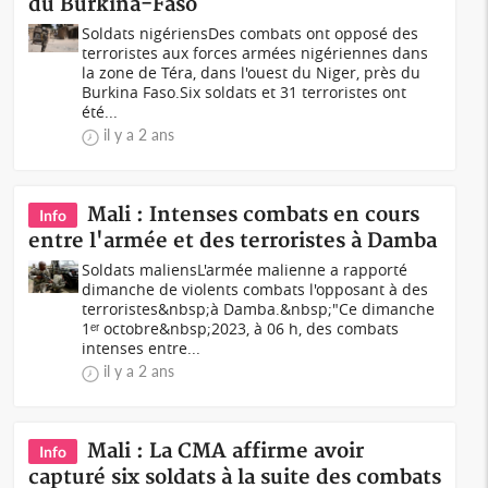
du Burkina-Faso
Soldats nigériensDes combats ont opposé des
terroristes aux forces armées nigériennes dans
la zone de Téra, dans l'ouest du Niger, près du
Burkina Faso.Six soldats et 31 terroristes ont
été...
il y a 2 ans
Mali : Intenses combats en cours
Info
entre l'armée et des terroristes à Damba
Soldats maliensL'armée malienne a rapporté
dimanche de violents combats l'opposant à des
terroristes&nbsp;à Damba.&nbsp;"Ce dimanche
1ᵉʳ octobre&nbsp;2023, à 06 h, des combats
intenses entre...
il y a 2 ans
Mali : La CMA affirme avoir
Info
capturé six soldats à la suite des combats