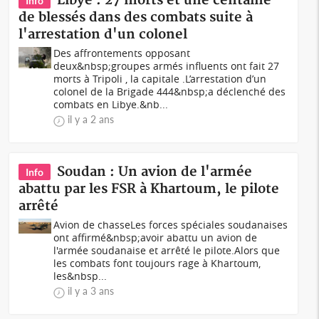
Libye : 27 morts et une centaine
Info
de blessés dans des combats suite à
l'arrestation d'un colonel
Des affrontements opposant
deux&nbsp;groupes armés influents ont fait 27
morts à Tripoli , la capitale .L’arrestation d’un
colonel de la Brigade 444&nbsp;a déclenché des
combats en Libye.&nb...
il y a 2 ans
Soudan : Un avion de l'armée
Info
abattu par les FSR à Khartoum, le pilote
arrêté
Avion de chasseLes forces spéciales soudanaises
ont affirmé&nbsp;avoir abattu un avion de
l'armée soudanaise et arrêté le pilote.Alors que
les combats font toujours rage à Khartoum,
les&nbsp...
il y a 3 ans