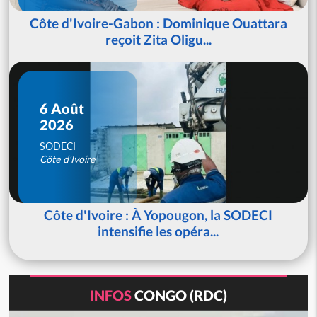
Côte d'Ivoire-Gabon : Dominique Ouattara
reçoit Zita Oligu...
6 Août
2026
SODECI
Côte d'Ivoire
Côte d'Ivoire : À Yopougon, la SODECI
intensifie les opéra...
INFOS
CONGO (RDC)