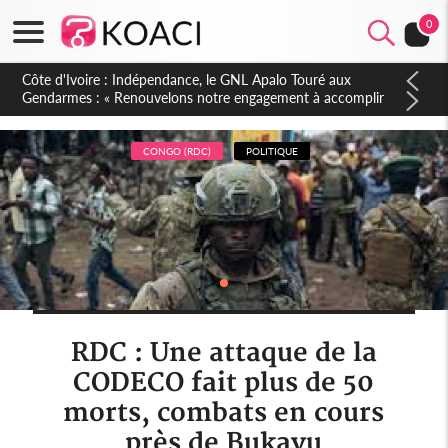
0
Sierra Leone : Un projet de réforme constitutionnelle en
gestation, points clés des amendements, un exclu d'avance
CONGO (RDC)
POLITIQUE
RDC : Une attaque de la
CODECO fait plus de 50
morts, combats en cours
près de Bukavu