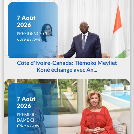
7 Août
2026
PRESIDENCE CI
Côte d'Ivoire
Côte d'Ivoire-Canada: Tiémoko Meyliet
Koné échange avec An...
7 Août
2026
PREMIERE
DAME CI
Côte d'Ivoire