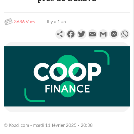
3686 Vues
Il y a 1 an
Partager
Facebook
Twitter
Email
Gmail
Messen
W
© Koaci.com - mardi 11 février 2025 - 20:38