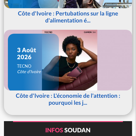
Côte d'Ivoire : Pertubations sur la ligne
d'alimentation é...
3 Août
2026
TECNO
Côte d'Ivoire
Côte d'Ivoire : L'économie de l'attention :
pourquoi les j...
INFOS
SOUDAN