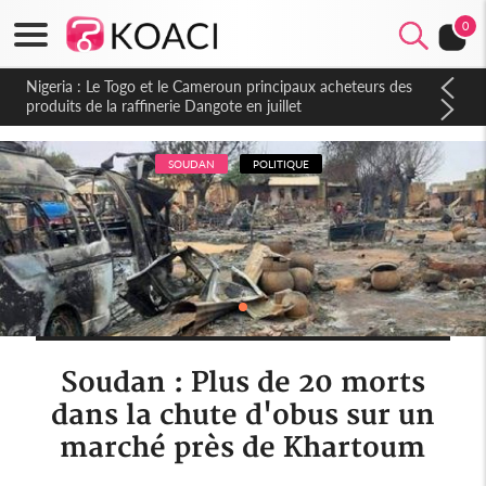
0
Nigeria : Le Togo et le Cameroun principaux acheteurs des
produits de la raffinerie Dangote en juillet
SOUDAN
POLITIQUE
Soudan : Plus de 20 morts
dans la chute d'obus sur un
marché près de Khartoum