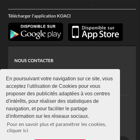
Télécharger l'application KOACI
NOUS CONTACTER
contact@koaci.com
koaci@yahoo.fr
En poursuivant votre navigation sur ce site, vous
+225 07 08 85 52 93
acceptez l'utilisation de Cookies pour vous
proposer des publicités adaptées à vos centres
d'intérêts, pour réaliser des statistiques de
NEWSLETTER
navigation, et pour faciliter le partage
Restez connecté via notre newsletter
d'information sur les réseaux sociaux.
S'abonner
Pour en savoir plus et paramétrer les cookies,
Se désabonner
cliquer ici