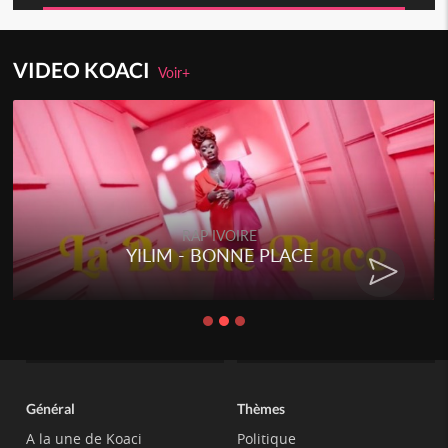
VIDEO KOACI
Voir+
RAP IVOIRE
PLACE
RENARD BARAKISSA - 
CHAT
Général
Thèmes
A la une de Koaci
Politique