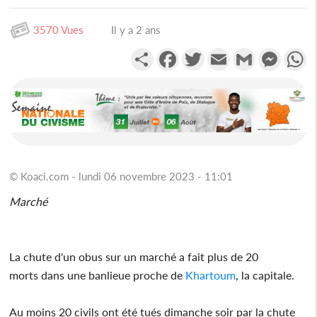
3570 Vues
Il y a 2 ans
Partager
Facebook
Twitter
Email
Gmail
Messen
W
© Koaci.com - lundi 06 novembre 2023 - 11:01
Marché
La chute d'un obus sur un marché a fait plus de 20
morts dans une banlieue proche de
Khartoum
, la capitale.
Au moins 20 civils ont été tués dimanche soir par la chute