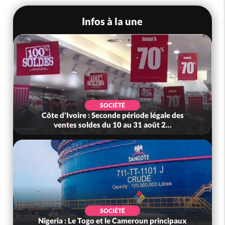
Infos à la une
SOCIÉTÉ
 d'Ivoire : Seconde période légale des
Côte d'Ivoire 
ventes soldes du 10 au 31 août 2...
Chef d
SOCIÉTÉ
ia : Le Togo et le Cameroun principaux
Côte d'Ivoi