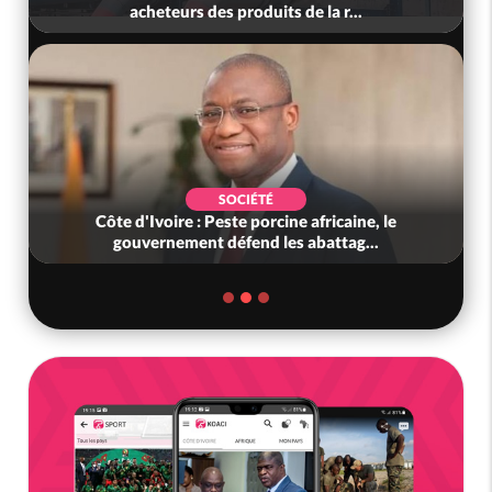
acheteurs des produits de la r...
Scolaire 
SOCIÉTÉ
e d'Ivoire : Peste porcine africaine, le
Mali : Les
ouvernement défend les abattag...
combatta