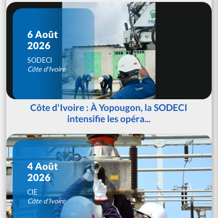
6 Août
2026
SODECI
Côte d'Ivoire
Côte d'Ivoire : À Yopougon, la SODECI
intensifie les opéra...
4 Août
2026
CIE
Côte d'Ivoire