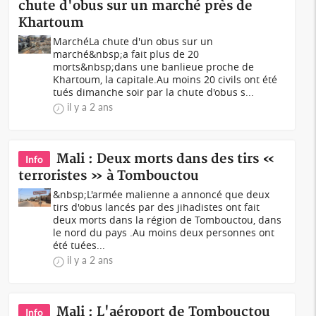
chute d'obus sur un marché près de
Khartoum
MarchéLa chute d'un obus sur un
marché&nbsp;a fait plus de 20
morts&nbsp;dans une banlieue proche de
Khartoum, la capitale.Au moins 20 civils ont été
tués dimanche soir par la chute d'obus s...
il y a 2 ans
Mali : Deux morts dans des tirs «
Info
terroristes » à Tombouctou
&nbsp;L'armée malienne a annoncé que deux
tirs d'obus lancés par des jihadistes ont fait
deux morts dans la région de Tombouctou, dans
le nord du pays .Au moins deux personnes ont
été tuées...
il y a 2 ans
Mali : L'aéroport de Tombouctou
Info