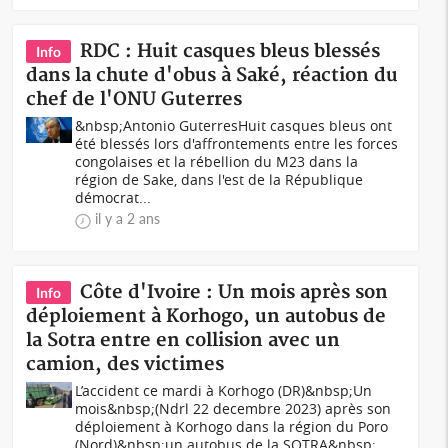
RDC : Huit casques bleus blessés
Info
dans la chute d'obus à Saké, réaction du
chef de l'ONU Guterres
&nbsp;Antonio GuterresHuit casques bleus ont
été blessés lors d'affrontements entre les forces
congolaises et la rébellion du M23 dans la
région de Sake, dans l'est de la République
démocrat...
il y a 2 ans
Côte d'Ivoire : Un mois après son
Info
déploiement à Korhogo, un autobus de
la Sotra entre en collision avec un
camion, des victimes
L’accident ce mardi à Korhogo (DR)&nbsp;Un
mois&nbsp;(Ndrl 22 decembre 2023) après son
déploiement à Korhogo dans la région du Poro
(Nord)&nbsp;un autobus de la SOTRA&nbsp;