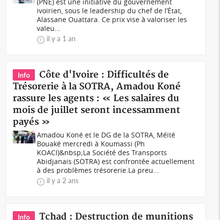
(PNE) est une initiative du gouvernement
ivoirien, sous le leadership du chef de l’État,
Alassane Ouattara. Ce prix vise à valoriser les
valeu...
il y a 1 an
Côte d'Ivoire : Difficultés de
Info
Trésorerie à la SOTRA, Amadou Koné
rassure les agents : « Les salaires du
mois de juillet seront incessamment
payés »
Amadou Koné et le DG de la SOTRA, Méïté
Bouaké mercredi à Koumassi (Ph
KOACI)&nbsp;La Société des Transports
Abidjanais (SOTRA) est confrontée actuellement
à des problèmes trésorerie.La preu...
il y a 2 ans
Tchad : Destruction de munitions
Info