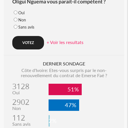
Oligui Nguema vous parait-il compétent ?
Oui
Non
Sans avis
+ Voir les resultats
DERNIER SONDAGE
Côte d'Ivoire: Etes-vous surpris par le non-
renouvellement du contrat de Emerse Faé ?
3128
51%
Oui
2902
47%
Non
112
2%
Sans avis