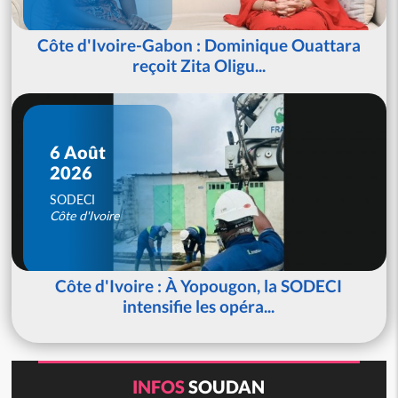
Côte d'Ivoire-Gabon : Dominique Ouattara
reçoit Zita Oligu...
6 Août
2026
SODECI
Côte d'Ivoire
Côte d'Ivoire : À Yopougon, la SODECI
intensifie les opéra...
INFOS
SOUDAN