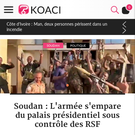
0
Côte d'Ivoire : Séileu, la célébration de la fête nationale
transformée en vaste campagne contre les produits
dépigmentants dangereux
SOUDAN
POLITIQUE
Soudan : L'armée s'empare
du palais présidentiel sous
contrôle des RSF