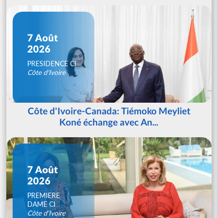
7 Août
2026
PRESIDENCE CI
Côte d'Ivoire
Côte d'Ivoire-Canada: Tiémoko Meyliet
Koné échange avec An...
7 Août
2026
PREMIERE
DAME CI
Côte d'Ivoire