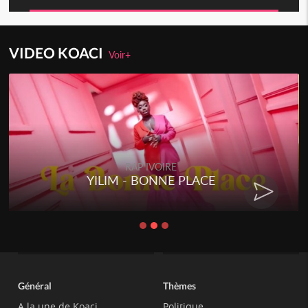
VIDEO KOACI
Voir+
RAP IVOIRE
YILIM - BONNE PLACE
Général
Thèmes
A la une de Koaci
Politique