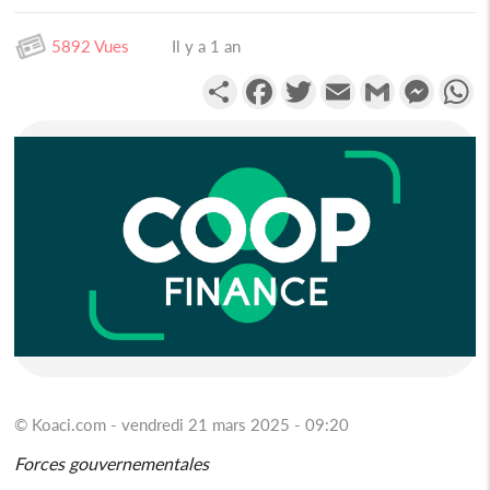
5892 Vues
Il y a 1 an
Partager
Facebook
Twitter
Email
Gmail
Messen
W
© Koaci.com - vendredi 21 mars 2025 - 09:20
Forces gouvernementales