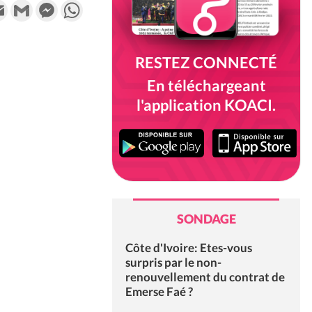
k
tter
Email
Gmail
Messenger
WhatsApp
RESTEZ CONNECTÉ
En téléchargeant
l'application KOACI.
SONDAGE
Côte d'Ivoire: Etes-vous
surpris par le non-
renouvellement du contrat de
Emerse Faé ?