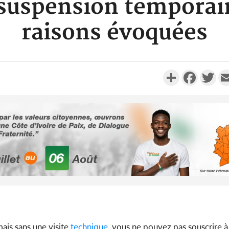
 suspension temporair
raisons évoquées
Partager
Faceboo
Twi
Côte d'Ivoi
Mamad
conseiller
Côte d'Ivo
ais sans une visite
technique
, vous ne pouvez pas souscrire 