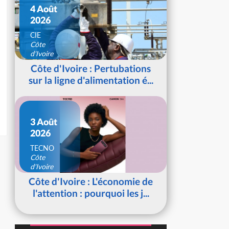
4 Août
2026
CIE
Côte
d'Ivoire
Côte d'Ivoire : Pertubations
sur la ligne d'alimentation é...
3 Août
2026
TECNO
Côte
d'Ivoire
Côte d'Ivoire : L'économie de
l'attention : pourquoi les j...