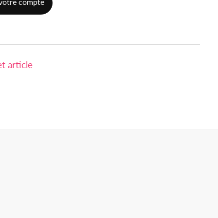
votre compte
 article