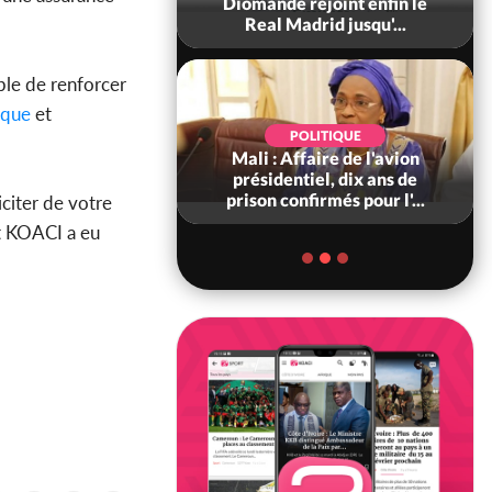
0 tonnes de cacao,
Diomandé rejoint enfin le
ARFA-CI co...
Real Madrid jusqu'...
ble de renforcer
ique
et
POLITIQUE
POLITIQUE
voire : Violences
Mali : Affaire de l'avion
 à Kossandji (Mé)
présidentiel, dix ans de
it 03 morts, A...
prison confirmés pour l'...
liciter de votre
t KOACI a eu