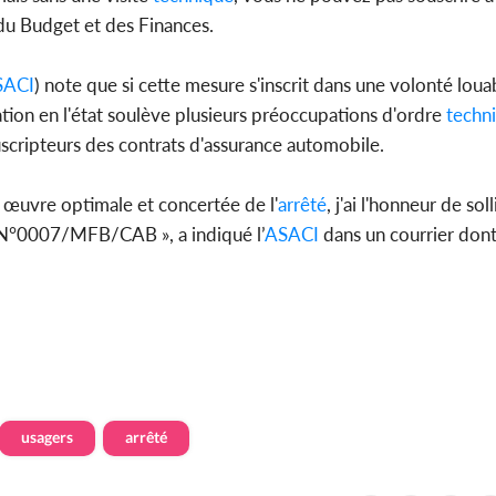
des 100 00
du Budget et des Finances.
le SYN
SACI
) note que si cette mesure s'inscrit dans une volonté loua
ation en l'état soulève plusieurs préoccupations d'ordre
techn
uscripteurs des contrats d'assurance automobile.
Côte d'I
tragiques
ayant fa
 œuvre optimale et concertée de l'
arrêté
, j'ai l'honneur de sol
°0007/MFB/CAB », a indiqué l’
ASACI
dans un courrier don
usagers
arrêté