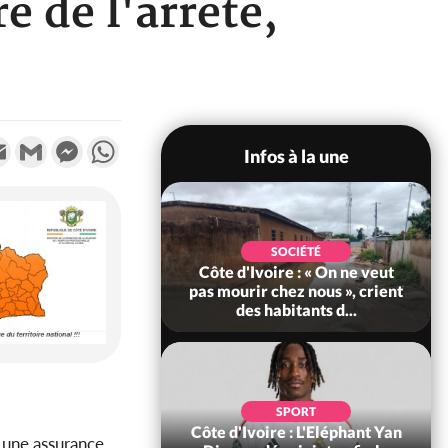
e de l'arrêté,
k
tter
Email
Gmail
Messenger
WhatsApp
Infos à la une
POLITIQUE
SOCIÉTÉ
re : Décrispation ?
Côte d'Ivoire : « On ne veut
ou Traoré ex
pas mourir chez nous », crient
 de Soro a recou...
des habitants d...
SOCIÉTÉ
SPORT
ire : Fin du rachat
Côte d'Ivoire : L'Eléphant Yan
à une assurance