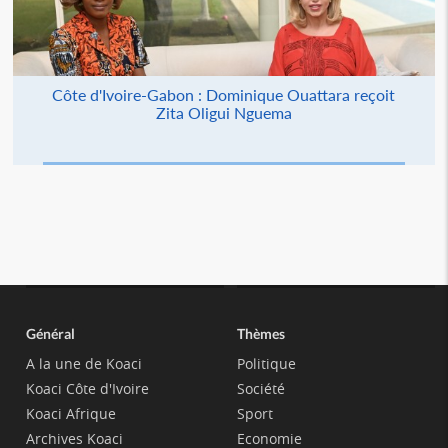
Côte d'Ivoire-Gabon : Dominique Ouattara reçoit
Zita Oligui Nguema
Général
Thèmes
A la une de Koaci
Politique
Koaci Côte d'Ivoire
Société
Koaci Afrique
Sport
Archives Koaci
Economie