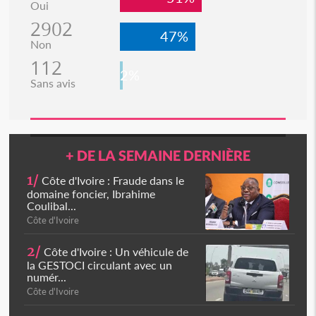
Oui
2902
47%
Non
112
2%
Sans avis
+ DE LA SEMAINE DERNIÈRE
1/
Côte d'Ivoire : Fraude dans le
domaine foncier, Ibrahime
Coulibal...
Côte d'Ivoire
2/
Côte d'Ivoire : Un véhicule de
la GESTOCI circulant avec un
numér...
Côte d'Ivoire