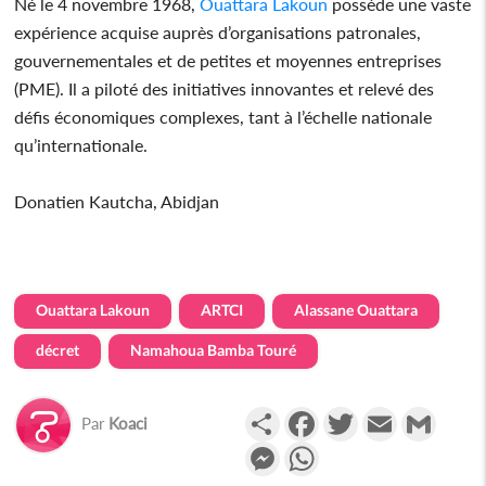
Né le 4 novembre 1968,
Ouattara Lakoun
possède une vaste
expérience acquise auprès d’organisations patronales,
gouvernementales et de petites et moyennes entreprises
(PME). Il a piloté des initiatives innovantes et relevé des
défis économiques complexes, tant à l’échelle nationale
qu’internationale.
Donatien Kautcha, Abidjan
Ouattara Lakoun
ARTCI
Alassane Ouattara
décret
Namahoua Bamba Touré
Partager
Facebook
Twitter
Email
Gmail
Par
Koaci
Messenger
WhatsApp