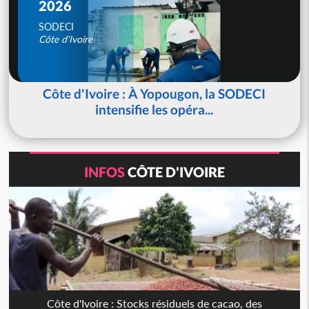
2026
SODECI
Côte d'Ivoire
Côte d'Ivoire : À Yopougon, la SODECI
intensifie les opéra...
INFOS
CÔTE D'IVOIRE
Côte d'Ivoire : Stocks résiduels de cacao, des