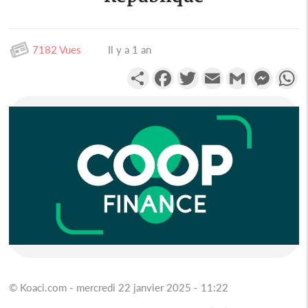
7182 Vues
Il y a 1 an
Partager
Facebook
Twitter
Email
Gmail
Messen
W
© Koaci.com - mercredi 22 janvier 2025 - 11:22