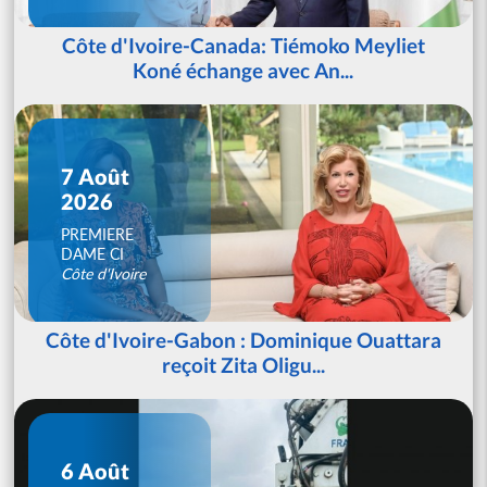
Côte d'Ivoire-Canada: Tiémoko Meyliet
Koné échange avec An...
7 Août
2026
PREMIERE
DAME CI
Côte d'Ivoire
Côte d'Ivoire-Gabon : Dominique Ouattara
reçoit Zita Oligu...
6 Août