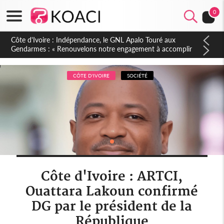
0
Sierra Leone : Un projet de réforme constitutionnelle en
gestation, points clés des amendements, un exclu d'avance
CÔTE D'IVOIRE
SOCIÉTÉ
Côte d'Ivoire : ARTCI,
Ouattara Lakoun confirmé
DG par le président de la
République