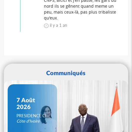
CNPS, Bicici et j'en passe, les gars du
nord ils se gênent quand meme un
peu, mais ceux-là, pas plus tribaliste
qu'eux.
il y a 1 an
Communiqués
7 Août
2026
PRESIDENCE CI
Côte d'Ivoire