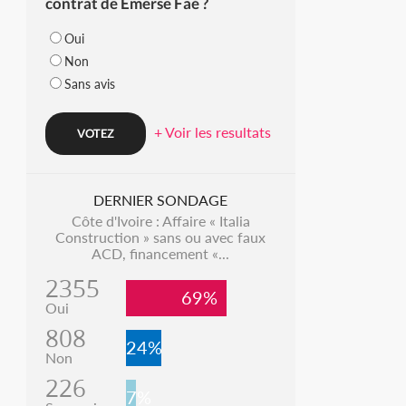
contrat de Emerse Faé ?
Oui
Non
Sans avis
+ Voir les resultats
DERNIER SONDAGE
Côte d'Ivoire : Affaire « Italia
Construction » sans ou avec faux
ACD, financement «...
2355
69%
Oui
808
24%
Non
226
7%