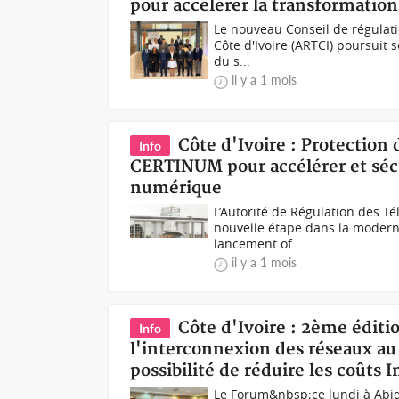
pour accélérer la transformatio
Le nouveau Conseil de régulati
Côte d'Ivoire (ARTCI) poursuit 
du s...
il y a 1 mois
Côte d'Ivoire : Protection
Info
CERTINUM pour accélérer et séc
numérique
L’Autorité de Régulation des T
nouvelle étape dans la modern
lancement of...
il y a 1 mois
Côte d'Ivoire : 2ème éditi
Info
l'interconnexion des réseaux au
possibilité de réduire les coûts 
Le Forum&nbsp;ce lundi à Abidj