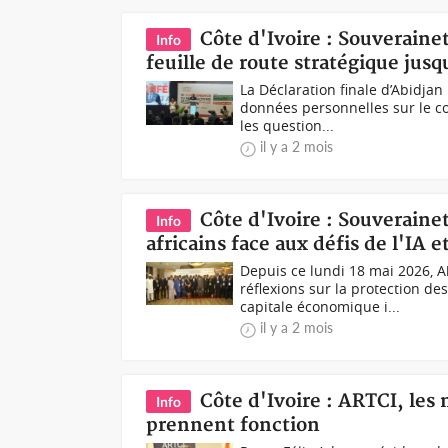
Côte d'Ivoire : Souveraine
Info
feuille de route stratégique jus
La Déclaration finale d’Abidja
données personnelles sur le co
les question...
il y a 2 mois
Côte d'Ivoire : Souveraine
Info
africains face aux défis de l'IA e
Depuis ce lundi 18 mai 2026, A
réflexions sur la protection d
capitale économique i...
il y a 2 mois
Côte d'Ivoire : ARTCI, le
Info
prennent fonction