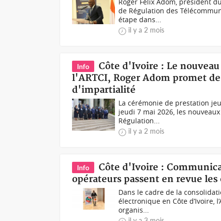
Roger Félix Adom, président du
de Régulation des Télécommunic
étape dans...
il y a 2 mois
Côte d'Ivoire : Le nouveau
Info
l'ARTCI, Roger Adom promet de f
d'impartialité
La cérémonie de prestation jeu
jeudi 7 mai 2026, les nouveaux
Régulation...
il y a 2 mois
Côte d'Ivoire : Communicat
Info
opérateurs passent en revue les
Dans le cadre de la consolidat
électronique en Côte d’Ivoire, 
organis...
il y a 3 mois