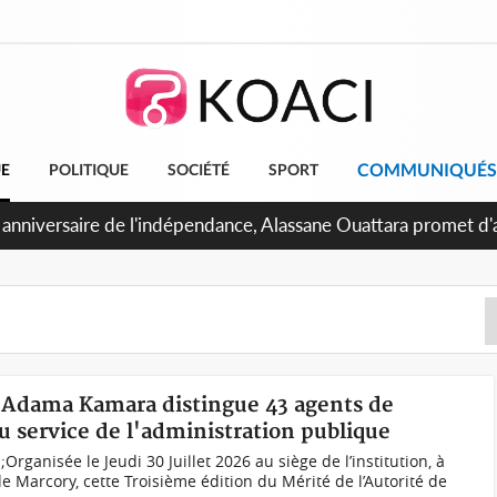
COMMUNIQUÉS
UE
POLITIQUE
SOCIÉTÉ
SPORT
 Abidjan, Amadou Oury Bah admire le modèle ivoirien et veut s'
e la Guinée
re Adama Kamara distingue 43 agents de
 service de l'administration publique
ganisée le Jeudi 30 Juillet 2026 au siège de l’institution, à
arcory, cette Troisième édition du Mérité de l’Autorité de