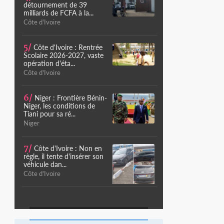
détournement de 39
milliards de FCFA à la...
Côte d'Ivoire
5/
Côte d'Ivoire : Rentrée
Scolaire 2026-2027, vaste
opération d'éta...
Côte d'Ivoire
6/
Niger : Frontière Bénin-
Niger, les conditions de
Tiani pour sa ré...
Niger
7/
Côte d'Ivoire : Non en
règle, il tente d'insérer son
véhicule dan...
Côte d'Ivoire