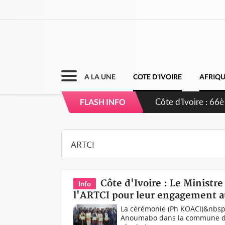
A LA UNE
COTE D'IVOIRE
AFRIQ
Côte d'Ivoire : À
FLASH INFO
développement d
Côte d'Ivoire : Le Minist
Info
l'ARTCI pour leur engagement au
La cérémonie (Ph KOACI)&nbsp;Or
Anoumabo dans la commune de M