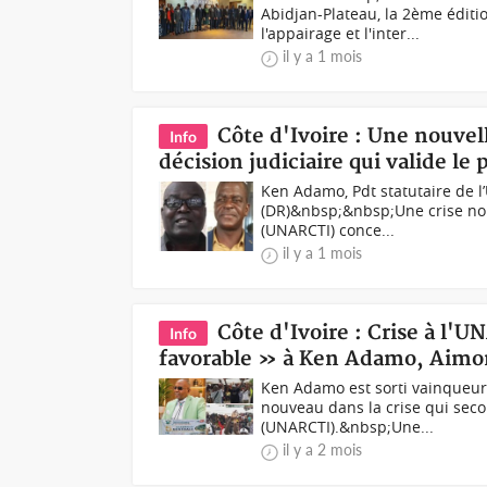
Abidjan-Plateau, la 2ème éditi
l'appairage et l'inter...
il y a 1 mois
Côte d'Ivoire : Une nouvell
Info
décision judiciaire qui valide l
Ken Adamo, Pdt statutaire de 
(DR)&nbsp;&nbsp;Une crise nouv
(UNARCTI) conce...
il y a 1 mois
Côte d'Ivoire : Crise à l'U
Info
favorable » à Ken Adamo, Aimon
Ken Adamo est sorti vainqueur 
nouveau dans la crise qui secou
(UNARCTI).&nbsp;Une...
il y a 2 mois