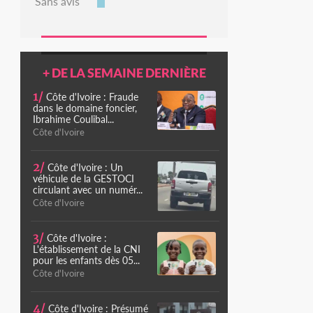
Sans avis
+ DE LA SEMAINE DERNIÈRE
1/
Côte d'Ivoire : Fraude
dans le domaine foncier,
Ibrahime Coulibal...
Côte d'Ivoire
2/
Côte d'Ivoire : Un
véhicule de la GESTOCI
circulant avec un numér...
Côte d'Ivoire
3/
Côte d'Ivoire :
L'établissement de la CNI
pour les enfants dès 05...
Côte d'Ivoire
4/
Côte d'Ivoire : Présumé