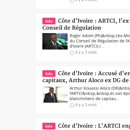
Côte d'Ivoire : ARTCI, l
Info
Conseil de Régulation
Roger Adom (Ph)&nbsp;L’ex-M
du Conseil de Régulation de l’
d’Ivoire (ARTCI).I...
il y a 3 mois
Côte d'Ivoire : Accusé d'e
Info
capitaux, Arthur Aloco ex DG de
Arthur Kouassi Aloco (DR)&nbsp
l’ARTCI&nbsp;&nbsp;et son épou
blanchiment de capitau...
il y a 3 mois
Côte d'Ivoire : L'ARTCI en
Info