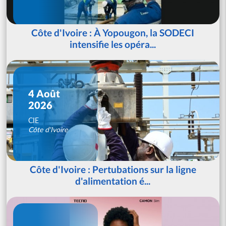
Côte d'Ivoire : À Yopougon, la SODECI
intensifie les opéra...
4 Août
2026
CIE
Côte d'Ivoire
Côte d'Ivoire : Pertubations sur la ligne
d'alimentation é...