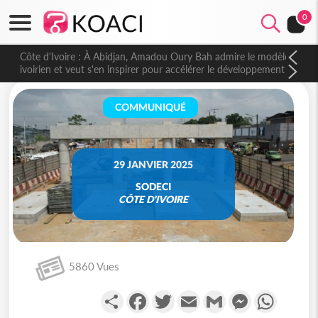
0
Côte d'Ivoire : À Abidjan, Amadou Oury Bah admire le modèle
ivoirien et veut s'en inspirer pour accélérer le développement
de la Guinée
COMMUNIQUÉ
29 JANVIER 2025
SODECI
CÔTE D'IVOIRE
5860 Vues
Partager
Facebook
Twitter
Email
Gmail
Messenger
WhatsA