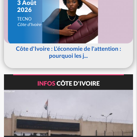
3 Août
2026
TECNO
Côte d'Ivoire
Côte d'Ivoire : L'économie de l'attention :
pourquoi les j...
INFOS
CÔTE D'IVOIRE