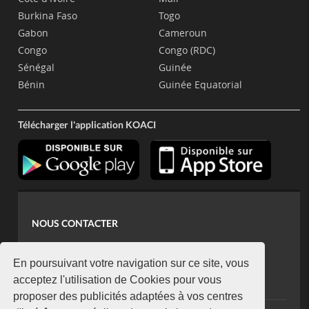
Burkina Faso
Togo
Gabon
Cameroun
Congo
Congo (RDC)
Sénégal
Guinée
Bénin
Guinée Equatorial
Télécharger l'application KOACI
NOUS CONTACTER
contact@koaci.com
koaci@yahoo.fr
En poursuivant votre navigation sur ce site, vous
+225 07 08 85 52 93
acceptez l'utilisation de Cookies pour vous
proposer des publicités adaptées à vos centres