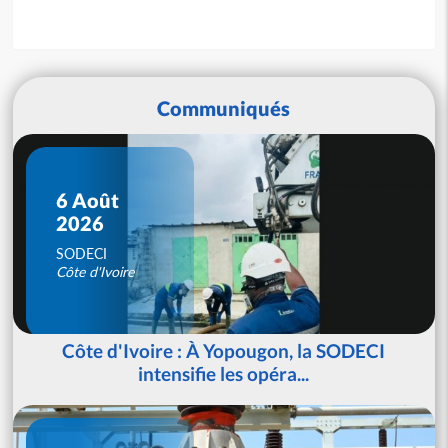
Communiqués
6 Août
2026
SODECI
Côte d'Ivoire
Côte d'Ivoire : À Yopougon, la SODECI
intensifie les opéra...