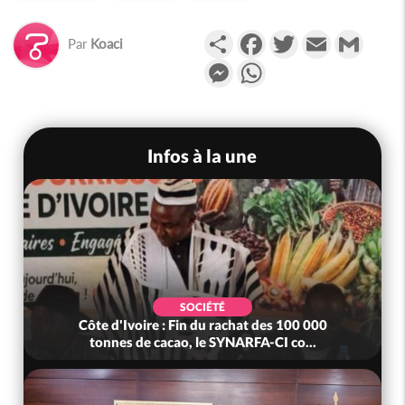
Partager
Facebook
Twitter
Email
Gmail
Par
Koaci
Messenger
WhatsApp
Infos à la une
SOCIÉTÉ
Côte d'Ivoire : Fin du rachat des 100 000
tonnes de cacao, le SYNARFA-CI co...