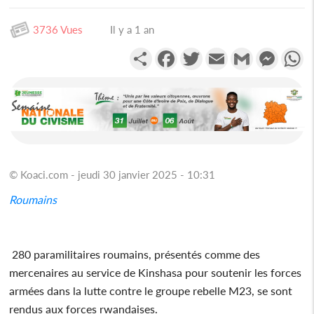
3736 Vues
Il y a 1 an
Partager
Facebook
Twitter
Email
Gmail
Messen
W
© Koaci.com - jeudi 30 janvier 2025 - 10:31
Roumains
280 paramilitaires roumains, présentés comme des
mercenaires au service de Kinshasa pour soutenir les forces
armées dans la lutte contre le groupe rebelle M23, se sont
rendus aux forces rwandaises.