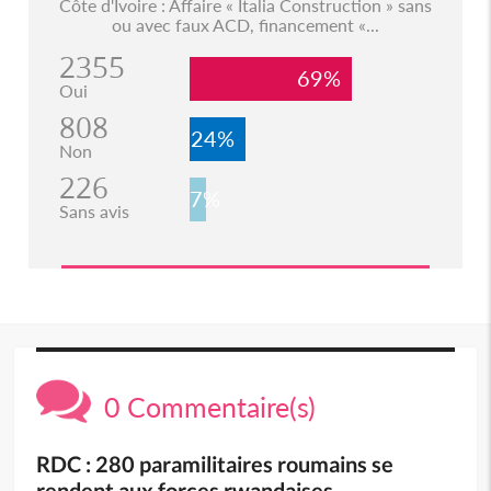
Côte d'Ivoire : Affaire « Italia Construction » sans
ou avec faux ACD, financement «...
2355
69%
Oui
808
24%
Non
226
7%
Sans avis
0 Commentaire(s)
RDC : 280 paramilitaires roumains se
rendent aux forces rwandaises