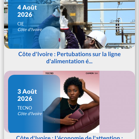
4 Août
2026
CIE
Côte d'Ivoire
Côte d'Ivoire : Pertubations sur la ligne
d'alimentation é...
3 Août
2026
TECNO
Côte d'Ivoire
Côte d'Ivoire : L'économie de l'attention :