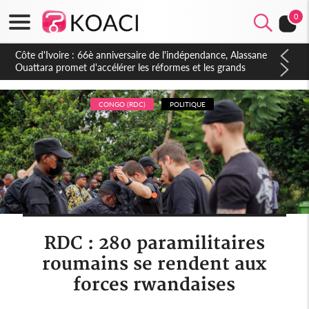
0
Côte d'Ivoire : À Abidjan, Amadou Oury Bah admire le modèle
ivoirien et veut s'en inspirer pour accélérer le développement
de la Guinée
CONGO (RDC)
POLITIQUE
RDC : 280 paramilitaires
roumains se rendent aux
forces rwandaises