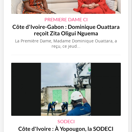
PREMIERE DAME CI
Côte d'Ivoire-Gabon : Dominique Ouattara
reçoit Zita Oligui Nguema
La Première Dame, Madame Dominique Ouattara, a
reçu, ce jeud...
SODECI
Côte d'Ivoire : À Yopougon, la SODECI