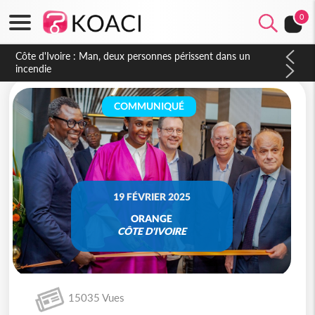
0
Côte d'Ivoire : Séileu, la célébration de la fête nationale
transformée en vaste campagne contre les produits
dépigmentants dangereux
COMMUNIQUÉ
19 FÉVRIER 2025
ORANGE
CÔTE D'IVOIRE
15035 Vues