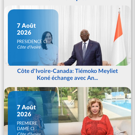
7 Août
2026
PRESIDENCE CI
Côte d'Ivoire
Côte d'Ivoire-Canada: Tiémoko Meyliet
Koné échange avec An...
7 Août
2026
PREMIERE
DAME CI
Côte d'Ivoire