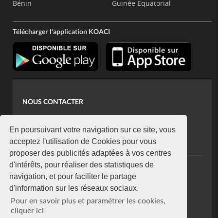
Bénin
Guinée Equatorial
Télécharger l'application KOACI
NOUS CONTACTER
contact@koaci.com
koaci@yahoo.fr
En poursuivant votre navigation sur ce site, vous
+225 07 08 85 52 93
acceptez l'utilisation de Cookies pour vous
proposer des publicités adaptées à vos centres
d'intérêts, pour réaliser des statistiques de
NEWSLETTER
navigation, et pour faciliter le partage
Restez connecté via notre newsletter
d'information sur les réseaux sociaux.
S'abonner
Pour en savoir plus et paramétrer les cookies,
Se désabonner
cliquer ici