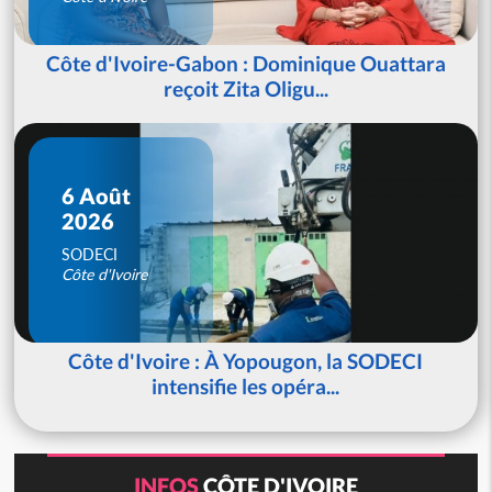
Côte d'Ivoire-Gabon : Dominique Ouattara
reçoit Zita Oligu...
6 Août
2026
SODECI
Côte d'Ivoire
Côte d'Ivoire : À Yopougon, la SODECI
intensifie les opéra...
INFOS
CÔTE D'IVOIRE