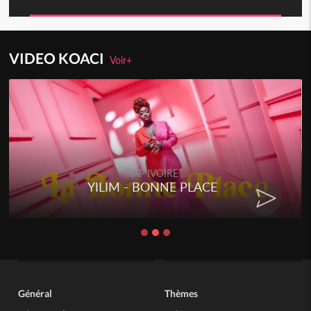
VIDEO KOACI
Voir+
RAP IVOIRE
YILIM - BONNE PLACE
Général
Thèmes