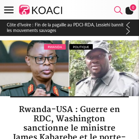
0
Côte d'Ivoire : Ouattara promet des sanctions contre les
déguerpissements illégaux
RWANDA
POLITIQUE
Rwanda-USA : Guerre en
RDC, Washington
sanctionne le ministre
James Kabarebe et le porte-