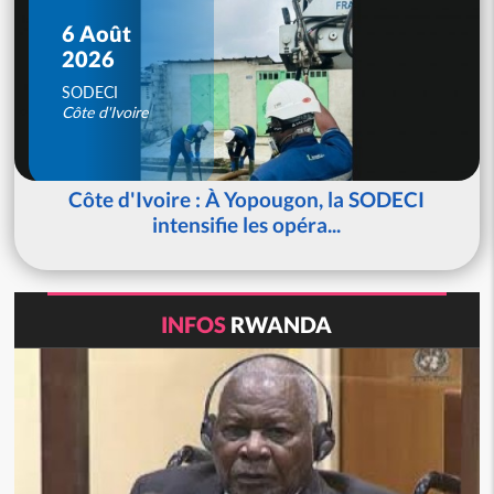
6 Août
2026
SODECI
Côte d'Ivoire
Côte d'Ivoire : À Yopougon, la SODECI
intensifie les opéra...
INFOS
RWANDA