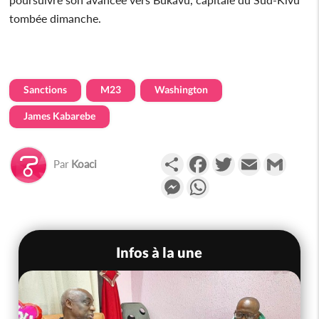
tombée dimanche.
Sanctions
M23
Washington
James Kabarebe
Partager
Facebook
Twitter
Email
Gmail
Par
Koaci
Messenger
WhatsApp
Infos à la une