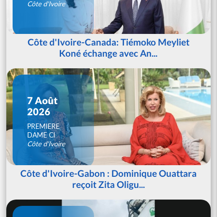
Côte d'Ivoire
Côte d'Ivoire-Canada: Tiémoko Meyliet
Koné échange avec An...
7 Août
2026
PREMIERE
DAME CI
Côte d'Ivoire
Côte d'Ivoire-Gabon : Dominique Ouattara
reçoit Zita Oligu...