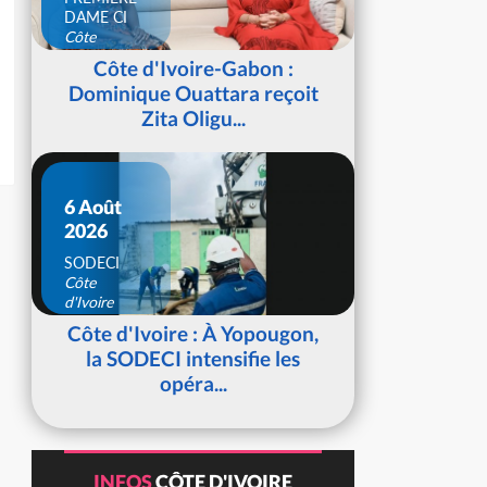
DAME CI
Côte
d'Ivoire
Côte d'Ivoire-Gabon :
Dominique Ouattara reçoit
Zita Oligu...
6 Août
2026
SODECI
Côte
d'Ivoire
Côte d'Ivoire : À Yopougon,
la SODECI intensifie les
opéra...
INFOS
CÔTE D'IVOIRE