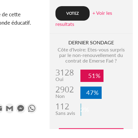
+ Voir les
e de cette
monde éducatif.
resultats
DERNIER SONDAGE
Côte d'Ivoire: Etes-vous surpris
par le non-renouvellement du
contrat de Emerse Faé ?
3128
51%
Oui
2902
47%
Non
112
k
tter
Email
Gmail
Messenger
WhatsApp
2%
Sans avis