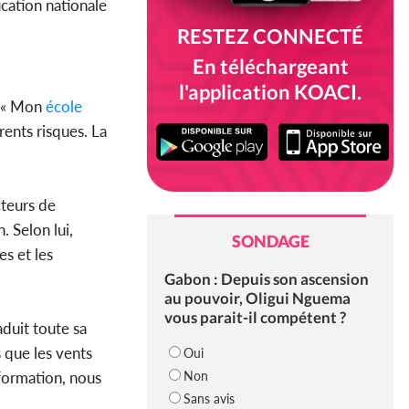
ucation nationale
RESTEZ CONNECTÉ
En téléchargeant
l'application KOACI.
l « Mon
école
rents risques. La
cteurs de
. Selon lui,
SONDAGE
es et les
Gabon : Depuis son ascension
au pouvoir, Oligui Nguema
vous parait-il compétent ?
aduit toute sa
s que les vents
Oui
Non
ormation, nous
Sans avis