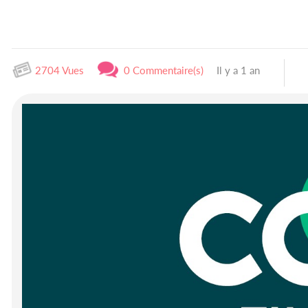
2704 Vues
0 Commentaire(s)
Il y a 1 an