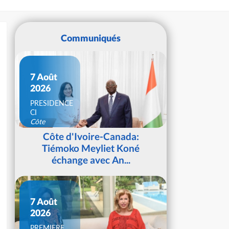
Communiqués
7 Août
2026
PRESIDENCE
CI
Côte
d'Ivoire
Côte d'Ivoire-Canada:
Tiémoko Meyliet Koné
échange avec An...
7 Août
2026
PREMIERE