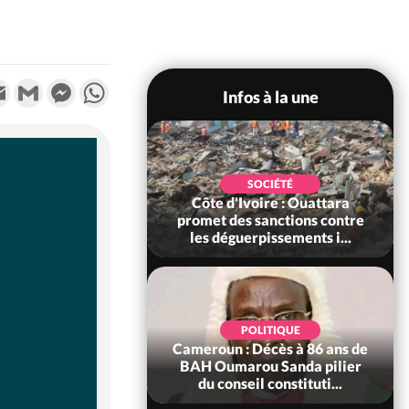
k
tter
Email
Gmail
Messenger
WhatsApp
Infos à la une
POLITIQUE
SOCIÉTÉ
ire : Après le pari
Côte d'Ivoire : Ouattara
 66e anniversaire,
promet des sanctions contre
Bictogo : «...
les déguerpissements i...
POLITIQUE
d'Ivoire : 66e
POLITIQUE
versaire de
Cameroun : Décès à 86 ans de
ance, les Forces de
BAH Oumarou Sanda pilier
fense e...
du conseil constituti...