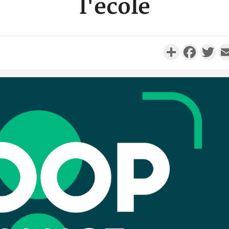
l'école
Partager
Faceboo
Twi
Côte d'Ivo
réussi du
Adama 
Côte 
anni
l'Indépend
Dé