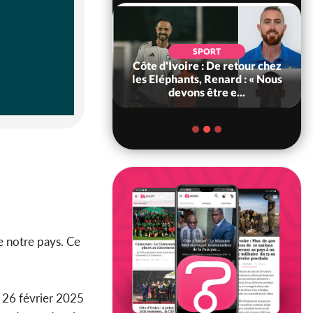
SOCIÉTÉ
SPORT
voire : MIRAH, la
Côte d'Ivoire : De retour chez
des communiqués
les Eléphants, Renard : « Nous
ie entre la MA-M...
devons être e...
e notre pays. Ce
t 26 février 2025