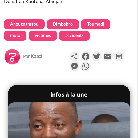
Donatien Kautcha, Abidjan
Ahougnanssou
Dimbokro
Toumodi
moto
victimes
accidents
Partager
Facebook
Twitter
Email
Gmail
Par
Koaci
Messenger
WhatsApp
Infos à la une