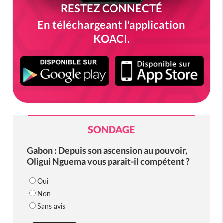
RESTEZ CONNECTÉ
En téléchargeant l'application
KOACI.
SONDAGE
Gabon : Depuis son ascension au pouvoir,
Oligui Nguema vous parait-il compétent ?
Oui
Non
Sans avis