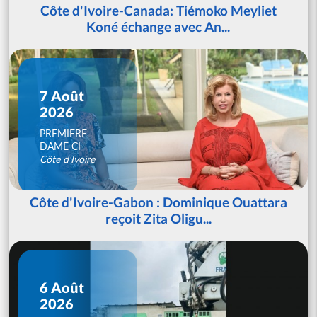
Côte d'Ivoire-Canada: Tiémoko Meyliet
Koné échange avec An...
7 Août
2026
PREMIERE
DAME CI
Côte d'Ivoire
Côte d'Ivoire-Gabon : Dominique Ouattara
reçoit Zita Oligu...
6 Août
2026