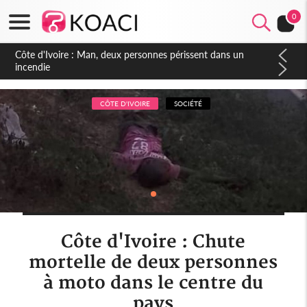
0
Côte d'Ivoire : Séileu, la célébration de la fête nationale
transformée en vaste campagne contre les produits
dépigmentants dangereux
CÔTE D'IVOIRE
SOCIÉTÉ
Côte d'Ivoire : Chute
mortelle de deux personnes
à moto dans le centre du
pays