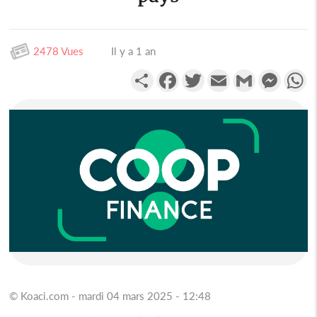
2478 Vues
Il y a 1 an
Partager
Facebook
Twitter
Email
Gmail
Messen
W
© Koaci.com - mardi 04 mars 2025 - 12:48