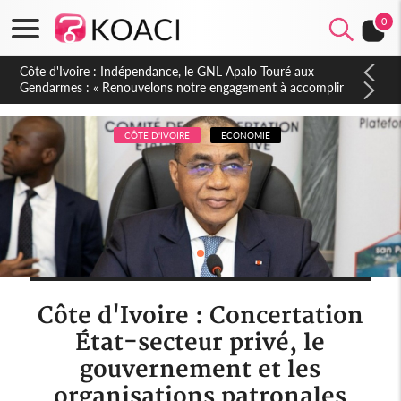
0
Sierra Leone : Un projet de réforme constitutionnelle en
gestation, points clés des amendements, un exclu d'avance
CÔTE D'IVOIRE
ECONOMIE
Côte d'Ivoire : Concertation
État-secteur privé, le
gouvernement et les
organisations patronales