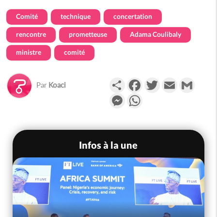
Comité
technique
concertation
rencontre
prometteuse
Adama Coulibaly
ministre
comité
Partager
Facebook
Twitter
Email
Gmail
Par
Koaci
Messenger
WhatsApp
Infos à la une