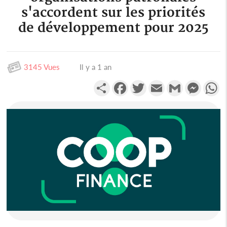
s'accordent sur les priorités
de développement pour 2025
3145 Vues
Il y a 1 an
Partager
Facebook
Twitter
Email
Gmail
Messen
W