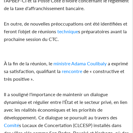
l'APBEF-CI et la Poste Côte d'Ivoire concernant le règlement
de la taxe d'affranchissement bancaire.
En outre, de nouvelles préoccupations ont été identifiées et
feront l’objet de réunions
technique
s préparatoires avant la
prochaine session du CTC.
À la fin de la réunion, le
ministre
Adama Coulibaly
a exprimé
sa satisfaction, qualifiant la
rencontre
de « constructive et
très positive ».
Il a souligné l'importance de maintenir un dialogue
dynamique et régulier entre l'État et le secteur privé, en lien
avec les réalités économiques et les priorités de
développement. Ce dialogue se poursuit au travers des
Comité
s Locaux de Concertation (CLCESP) installés dans
des villes clés comme San Pedro, Bouaké et Korhogo, où des