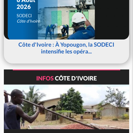
2026
SODECI
Côte d'Ivoire
Côte d'Ivoire : À Yopougon, la SODECI
intensifie les opéra...
INFOS
CÔTE D'IVOIRE