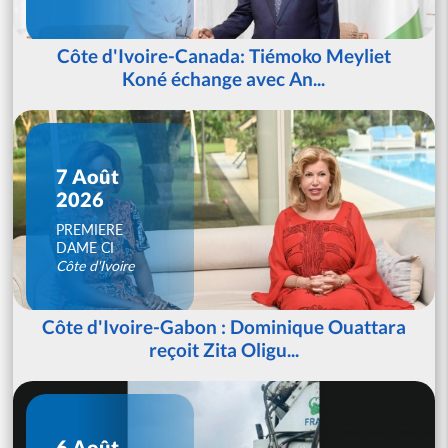
Côte d'Ivoire-Canada: Tiémoko Meyliet
Koné échange avec An...
7 Août
2026
PREMIERE
DAME CI
Côte d'Ivoire
Côte d'Ivoire-Gabon : Dominique Ouattara
reçoit Zita Oligu...
6 Août