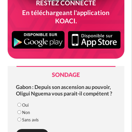
RESTEZ CONNECTÉ
En téléchargeant l'application
KOACI.
SONDAGE
Gabon : Depuis son ascension au pouvoir,
Oligui Nguema vous parait-il compétent ?
Oui
Non
Sans avis