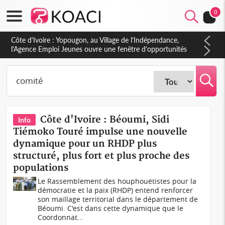
0
Côte d'Ivoire : CHU de Treichville, après la fronde, les agents
contractuels obtiennent un accord avec la direction sur les
arriérés du SMIG 2023
Côte d'Ivoire : Béoumi, Sidi
Info
Tiémoko Touré impulse une nouvelle
dynamique pour un RHDP plus
structuré, plus fort et plus proche des
populations
Le Rassemblement des houphouëtistes pour la
démocratie et la paix (RHDP) entend renforcer
son maillage territorial dans le département de
Béoumi. C'est dans cette dynamique que le
Coordonnat...