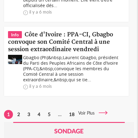
officialisée dés...
il y a 6 mois
Côte d'Ivoire : PPA-CI, Gbagbo
Info
convoque son Comité Central à une
session extraordinaire vendredi
Gbagbo (Ph)&nbsp;Laurent Gbagbo, président
du Parti des Peuples Africains de Côte d’Ivoire
(PPA-CI),&nbsp;convoque les membres du
Comité Central à une session
extraordinaire,&nbsp;qui se tie...
il y a 6 mois
Voir Plus
1
2
3
4
5
...
18
SONDAGE