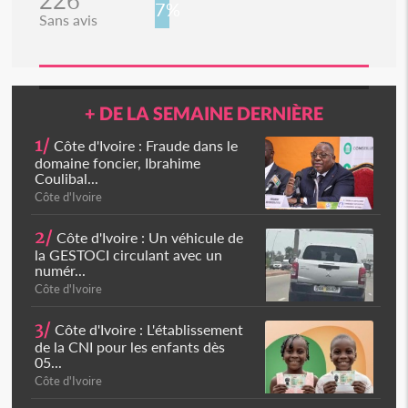
226
7%
Sans avis
+ DE LA SEMAINE DERNIÈRE
1/
Côte d'Ivoire : Fraude dans le
domaine foncier, Ibrahime
Coulibal...
Côte d'Ivoire
2/
Côte d'Ivoire : Un véhicule de
la GESTOCI circulant avec un
numér...
Côte d'Ivoire
3/
Côte d'Ivoire : L'établissement
de la CNI pour les enfants dès
05...
Côte d'Ivoire