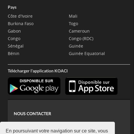
Pays
Côte d'Ivoire
Mali
Burkina Faso
Togo
Gabon
Cameroun
Congo
Congo (RDC)
Sénégal
Guinée
Bénin
Guinée Equatorial
Télécharger l'application KOACI
NOUS CONTACTER
contact@koaci.com
koaci@yahoo.fr
En poursuivant votre navigation sur ce site, vous