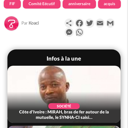
FIF
Comité Eécutif
anniversaire
acquis
Partager
Facebook
Twitter
Email
Gmail
Par
Koaci
Messenger
WhatsApp
Infos à la une
SOCIÉTÉ
Côte d'Ivoire : MIRAH, bras de fer autour de la
mutuelle, le SYNHA-CI saisi...