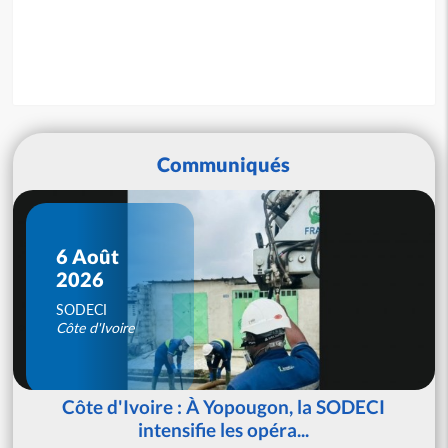
Communiqués
6 Août
2026
SODECI
Côte d'Ivoire
Côte d'Ivoire : À Yopougon, la SODECI
intensifie les opéra...