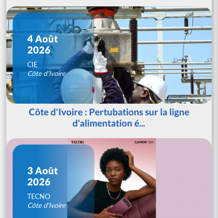
4 Août
2026
CIE
Côte d'Ivoire
Côte d'Ivoire : Pertubations sur la ligne
d'alimentation é...
3 Août
2026
TECNO
Côte d'Ivoire