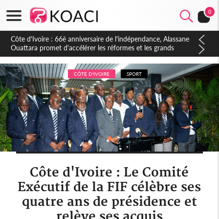
0
Côte d'Ivoire : À Abidjan, Amadou Oury Bah admire le modèle
ivoirien et veut s'en inspirer pour accélérer le développement
de la Guinée
CÔTE D'IVOIRE
SPORT
Côte d'Ivoire : Le Comité
Exécutif de la FIF célèbre ses
quatre ans de présidence et
relève ses acquis