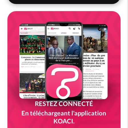
RESTEZ CONNECTÉ
En téléchargeant l'application
KOACI.