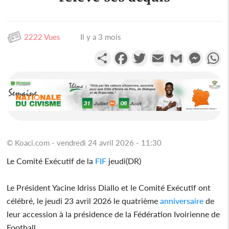
2222 Vues
Il y a 3 mois
Partager
Facebook
Twitter
Email
Gmail
Messen
W
© Koaci.com - vendredi 24 avril 2026 - 11:30
Le Comité Exécutif de la
FIF
jeudi(DR)
Le Président Yacine Idriss Diallo et le Comité Exécutif ont
célébré, le jeudi 23 avril 2026 le quatrième
anniversaire
de
leur accession à la présidence de la Fédération Ivoirienne de
Football.