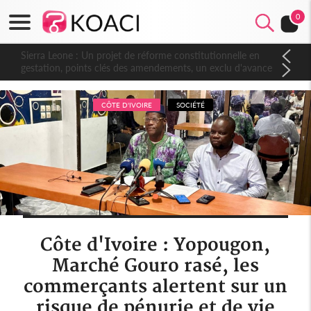
0
Sierra Leone : Un projet de réforme constitutionnelle en
gestation, points clés des amendements, un exclu d'avance
CÔTE D'IVOIRE
SOCIÉTÉ
Côte d'Ivoire : Yopougon,
Marché Gouro rasé, les
commerçants alertent sur un
risque de pénurie et de vie