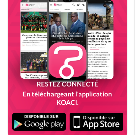
RESTEZ CONNECTÉ
En téléchargeant l'application
KOACI.