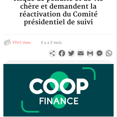
chère et demandent la
réactivation du Comité
présidentiel de suivi
9965 Vues
Il y a 2 mois
Partager
Facebook
Twitter
Email
Gmail
Messen
W