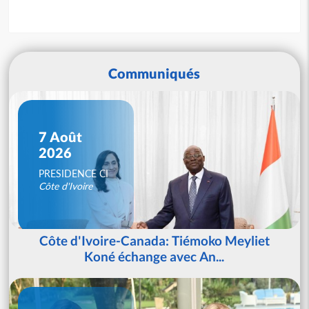
Communiqués
7 Août
2026
PRESIDENCE CI
Côte d'Ivoire
Côte d'Ivoire-Canada: Tiémoko Meyliet
Koné échange avec An...