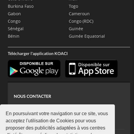
Burkina Faso
Togo
Gabon
Cameroun
Congo
Congo (RDC)
Sénégal
Guinée
Bénin
Guinée Equatorial
Télécharger l'application KOACI
NOUS CONTACTER
contact@koaci.com
koaci@yahoo.fr
En poursuivant votre navigation sur ce site, vous
+225 07 08 85 52 93
acceptez l'utilisation de Cookies pour vous
proposer des publicités adaptées à vos centres