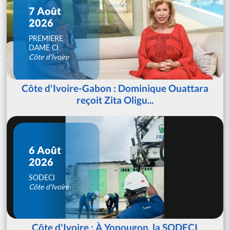
7 Août
2026
PREMIERE
DAME CI
Côte d'Ivoire
Côte d'Ivoire-Gabon : Dominique Ouattara
reçoit Zita Oligu...
6 Août
2026
SODECI
Côte d'Ivoire
Côte d'Ivoire : À Yopougon, la SODECI