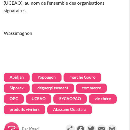
(UCEAO), au nom de l’ensemble des organisations
signataires.
Wassimagnon
Abidjan
Yopougon
marché Gouro
Siporex
déguerpissement
commerce
OPC
UCEAO
SYCAOPAO
vie chère
produits vivriers
Alassane Ouattara
Partager
Facebook
Twitter
Email
Gmail
Par
Koaci