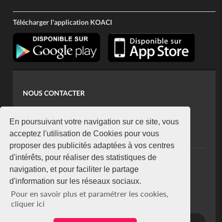
Télécharger l'application KOACI
NOUS CONTACTER
contact@koaci.com
koaci@yahoo.fr
En poursuivant votre navigation sur ce site, vous
+225 07 08 85 52 93
acceptez l'utilisation de Cookies pour vous
proposer des publicités adaptées à vos centres
d'intérêts, pour réaliser des statistiques de
NEWSLETTER
navigation, et pour faciliter le partage
Restez connecté via notre newsletter
d'information sur les réseaux sociaux.
S'abonner
Pour en savoir plus et paramétrer les cookies,
Se désabonner
cliquer ici