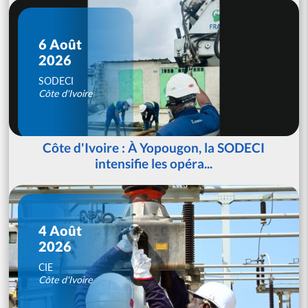
6 Août
2026
SODECI
Côte d'Ivoire
Côte d'Ivoire : À Yopougon, la SODECI
intensifie les opéra...
4 Août
2026
CIE
Côte d'Ivoire