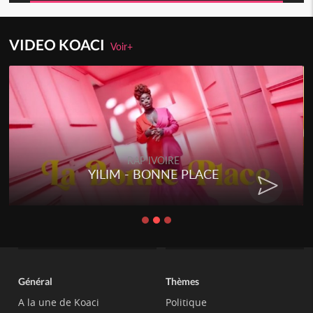
VIDEO KOACI
Voir+
RAP IVOIRE
YILIM - BONNE PLACE
RE
Général
Thèmes
A la une de Koaci
Politique