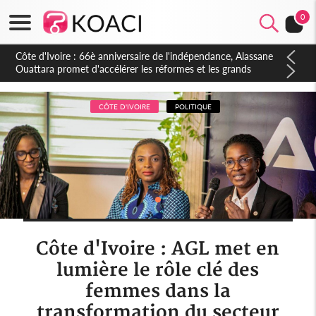
0
Côte d'Ivoire : À Abidjan, Amadou Oury Bah admire le modèle
ivoirien et veut s'en inspirer pour accélérer le développement
de la Guinée
CÔTE D'IVOIRE
POLITIQUE
Côte d'Ivoire : AGL met en
lumière le rôle clé des
femmes dans la
transformation du secteur