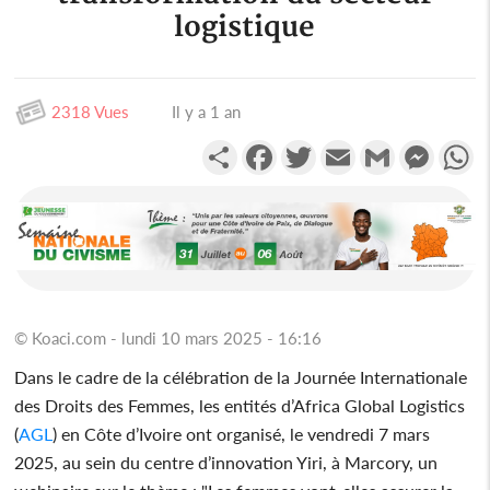
logistique
2318 Vues
Il y a 1 an
Partager
Facebook
Twitter
Email
Gmail
Messen
W
© Koaci.com - lundi 10 mars 2025 - 16:16
Dans le cadre de la célébration de la Journée Internationale
des Droits des Femmes, les entités d’Africa Global Logistics
(
AGL
) en Côte d’Ivoire ont organisé, le vendredi 7 mars
2025, au sein du centre d’innovation Yiri, à Marcory, un