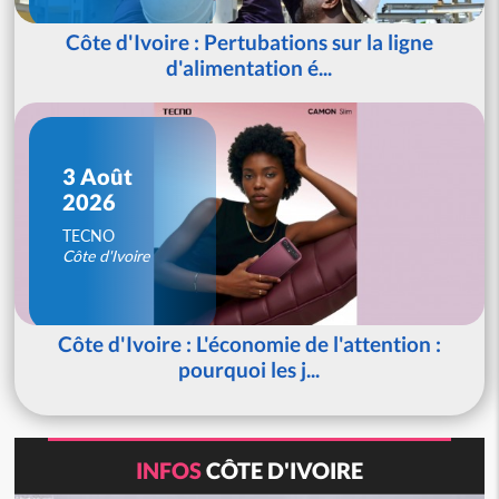
Côte d'Ivoire : Pertubations sur la ligne
d'alimentation é...
3 Août
2026
TECNO
Côte d'Ivoire
Côte d'Ivoire : L'économie de l'attention :
pourquoi les j...
INFOS
CÔTE D'IVOIRE