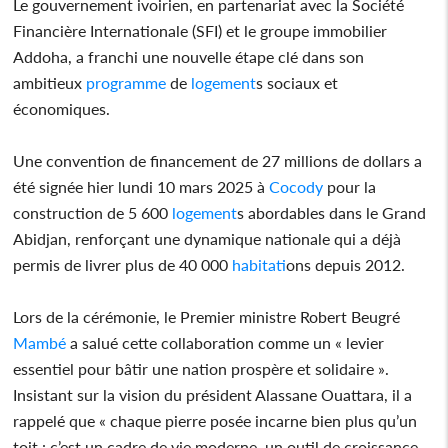
Le gouvernement ivoirien, en partenariat avec la Société
Financière Internationale (SFI) et le groupe immobilier
Addoha, a franchi une nouvelle étape clé dans son
ambitieux
programme
de
logement
s sociaux et
économiques.
Une convention de financement de 27 millions de dollars a
été signée hier lundi 10 mars 2025 à
Cocody
pour la
construction de 5 600
logement
s abordables dans le Grand
Abidjan, renforçant une dynamique nationale qui a déjà
permis de livrer plus de 40 000
habitat
ions depuis 2012.
Lors de la cérémonie, le Premier ministre Robert Beugré
Mambé
a salué cette collaboration comme un « levier
essentiel pour bâtir une nation prospère et solidaire ».
Insistant sur la vision du président Alassane Ouattara, il a
rappelé que « chaque pierre posée incarne bien plus qu’un
toit : c’est un cadre de vie moderne, un outil de croissance