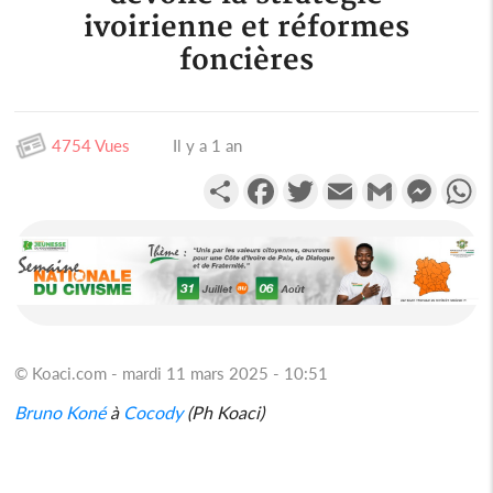
ivoirienne et réformes
foncières
4754 Vues
Il y a 1 an
Partager
Facebook
Twitter
Email
Gmail
Messen
W
© Koaci.com - mardi 11 mars 2025 - 10:51
Bruno
Koné
à
Cocody
(Ph Koaci)