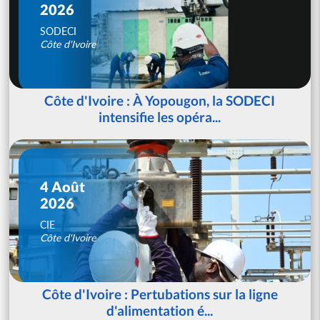
2026
SODECI
Côte d'Ivoire
Côte d'Ivoire : À Yopougon, la SODECI
intensifie les opéra...
4 Août
2026
CIE
Côte d'Ivoire
Côte d'Ivoire : Pertubations sur la ligne
d'alimentation é...