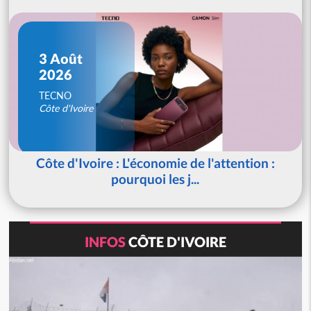
3 Août
2026
TECNO
Côte d'Ivoire
Côte d'Ivoire : L'économie de l'attention :
pourquoi les j...
INFOS
CÔTE D'IVOIRE