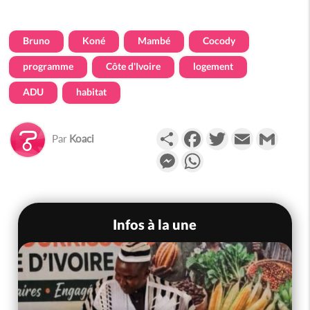
Bruno
Koné
Mambé
Cocody
programme
Côte d'Ivoire
logement
ADU
habitat
Partager
Facebook
Twitter
Email
Gmail
Par
Koaci
Messenger
WhatsApp
Infos à la une