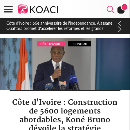
0
Côte d'Ivoire : À Abidjan, Amadou Oury Bah admire le modèle
ivoirien et veut s'en inspirer pour accélérer le développement
de la Guinée
CÔTE D'IVOIRE
ECONOMIE
Côte d'Ivoire : Construction
de 5600 logements
abordables, Koné Bruno
dévoile la stratégie