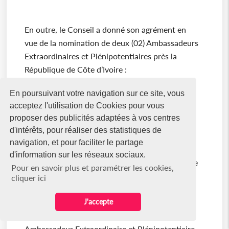
En outre, le Conseil a donné son agrément en
vue de la nomination de deux (02) Ambassadeurs
Extraordinaires et Plénipotentiaires près la
République de Côte d’Ivoire :
En poursuivant votre navigation sur ce site, vous
acceptez l'utilisation de Cookies pour vous
proposer des publicités adaptées à vos centres
Monsieur Robert John MARSHALL,
d'intérêts, pour réaliser des statistiques de
Ambassadeur Extraordinaire et Plénipotentiaire
navigation, et pour faciliter le partage
de Sa Majesté du Royaume-Uni de Grande-
d'information sur les réseaux sociaux.
Bretagne et d’Irlande du Nord près la République
Pour en savoir plus et paramétrer les cookies,
de Côte d’Ivoire, avec résidence à Abidjan ;
cliquer ici
J'accepte
Monsieur SIMON-CLEMENT SEROUSSI,
Ambassadeur Extraordinaire et Plénipotentiaire