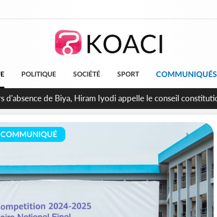
COMMUNIQUÉS
UE
POLITIQUE
SOCIÉTÉ
SPORT
n de la pagaille au PDCI-RDA, Lessiehi bannit les mouvements 
COMMUNIQUÉ