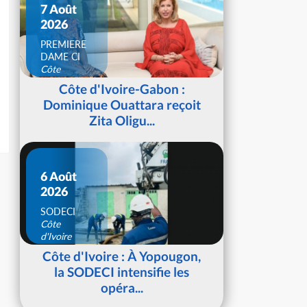
7 Août
2026
PREMIERE
DAME CI
Côte
d'Ivoire
Côte d'Ivoire-Gabon :
Dominique Ouattara reçoit
Zita Oligu...
6 Août
2026
SODECI
Côte
d'Ivoire
Côte d'Ivoire : À Yopougon,
la SODECI intensifie les
opéra...