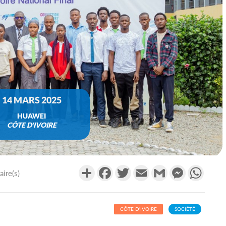
14 MARS 2025
HUAWEI
CÔTE D'IVOIRE
Partager
Facebook
Twitter
Email
Gmail
Messenger
What
ire(s)
CÔTE D'IVOIRE
SOCIÉTÉ