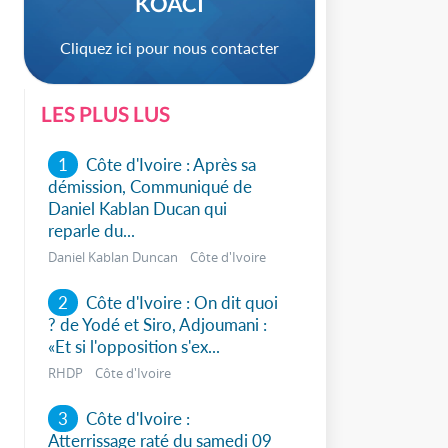
KOACI
Cliquez ici pour nous contacter
LES PLUS LUS
1
Côte d'Ivoire : Après sa
démission, Communiqué de
Daniel Kablan Ducan qui
reparle du...
Daniel Kablan Duncan Côte d'Ivoire
2
Côte d'Ivoire : On dit quoi
? de Yodé et Siro, Adjoumani :
sApp
«Et si l'opposition s'ex...
RHDP Côte d'Ivoire
3
Côte d'Ivoire :
Atterrissage raté du samedi 09