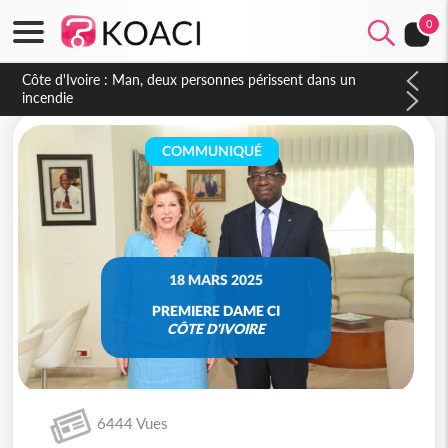
0
Côte d'Ivoire : Séileu, la célébration de la fête nationale
transformée en vaste campagne contre les produits
dépigmentants dangereux
COMMUNIQUÉ
18 MARS 2025
PREMIERE DAME CI
CÔTE D'IVOIRE
6444 Vues