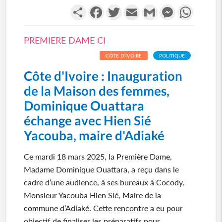
Partager
Facebook
Twitter
Email
Gmail
Messenger
WhatsA
PREMIERE DAME CI
CÔTE D'IVOIRE
POLITIQUE
Côte d'Ivoire : Inauguration
de la Maison des femmes,
Dominique Ouattara
échange avec Hien Sié
Yacouba, maire d'Adiaké
Ce mardi 18 mars 2025, la Première Dame,
Madame Dominique Ouattara, a reçu dans le
cadre d’une audience, à ses bureaux à Cocody,
Monsieur Yacouba Hien Sié, Maire de la
commune d’Adiaké. Cette rencontre a eu pour
objectif de finaliser les préparatifs pour