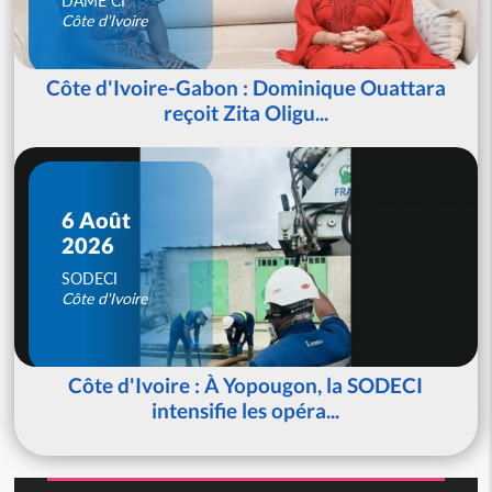
DAME CI
Côte d'Ivoire
Côte d'Ivoire-Gabon : Dominique Ouattara
reçoit Zita Oligu...
6 Août
2026
SODECI
Côte d'Ivoire
Côte d'Ivoire : À Yopougon, la SODECI
intensifie les opéra...