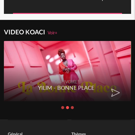
VIDEO KOACI
Voir+
RAP IVOIRE
YILIM - BONNE PLACE
Général
Thèmes