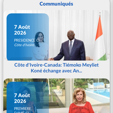
Communiqués
7 Août
2026
PRESIDENCE CI
Côte d'Ivoire
Côte d'Ivoire-Canada: Tiémoko Meyliet
Koné échange avec An...
7 Août
2026
PREMIERE