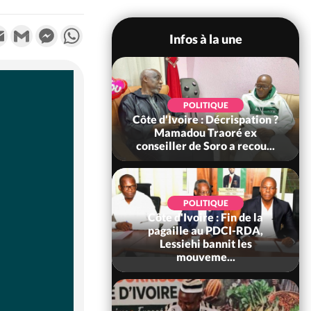
k
tter
Email
Gmail
Messenger
WhatsApp
Infos à la une
SOCIÉTÉ
POLITIQUE
voire : Ouattara
Côte d'Ivoire : Décrispation ?
 sanctions contre
Mamadou Traoré ex
erpissements i...
conseiller de Soro a recou...
POLITIQUE
Côte d'Ivoire : Fin de la
POLITIQUE
re : Fête nationale,
pagaille au PDCI-RDA,
Ouattara accorde
Lessiehi bannit les
âce à 4 661...
mouveme...