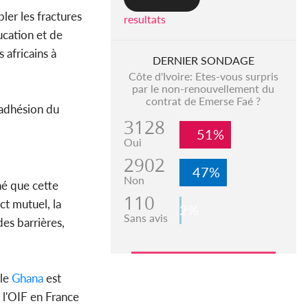
ler les fractures
resultats
ucation et de
 africains à
DERNIER SONDAGE
Côte d'Ivoire: Etes-vous surpris
par le non-renouvellement du
contrat de Emerse Faé ?
'adhésion du
3128
51%
Oui
2902
47%
Non
né que cette
110
ct mutuel, la
2%
Sans avis
des barrières,
 le
Ghana
est
 l'OIF en France