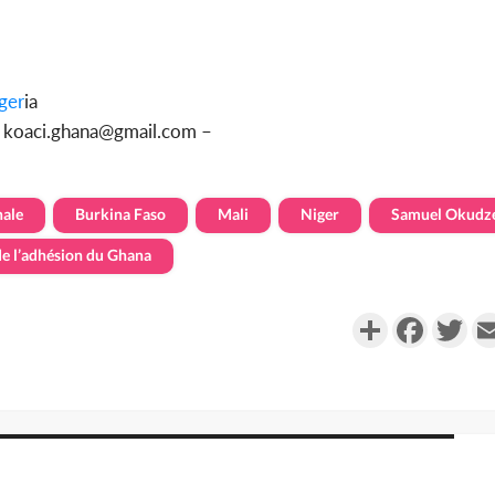
ger
ia
u koaci.ghana@gmail.com –
nale
Burkina Faso
Mali
Niger
Samuel Okudz
de l’adhésion du Ghana
Partager
Faceboo
Twi