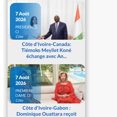
7 Août
2026
PRESIDENCE
CI
Côte
d'Ivoire
Côte d'Ivoire-Canada:
Tiémoko Meyliet Koné
échange avec An...
7 Août
2026
PREMIERE
DAME CI
Côte
d'Ivoire
Côte d'Ivoire-Gabon :
Dominique Ouattara reçoit