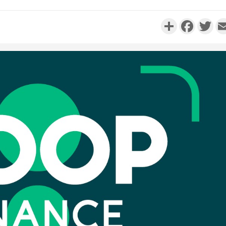
Partager
Faceboo
Twi
Côte d'I
promet des
les dégu
Côte d'Ivoi
Alassane 
la gr