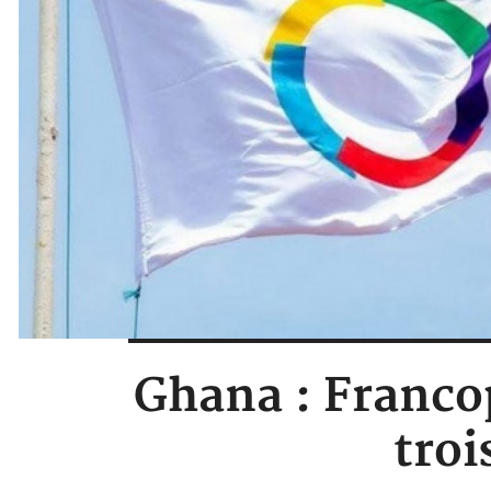
Ghana : Francop
troi