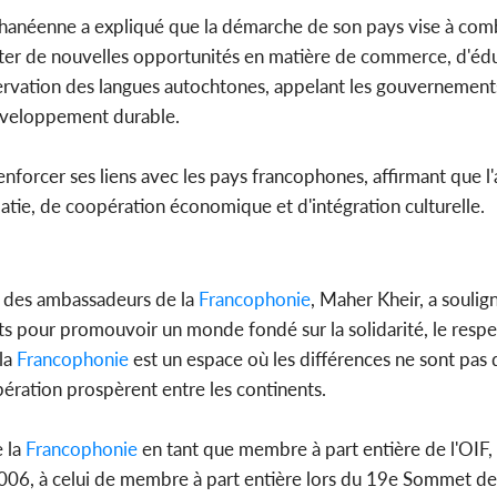
 ghanéenne a expliqué que la démarche de son pays vise à comb
loiter de nouvelles opportunités en matière de commerce, d'éd
ervation des langues autochtones, appelant les gouvernements
développement durable.
enforcer ses liens avec les pays francophones, affirmant que l
ie, de coopération économique et d'intégration culturelle.
 des ambassadeurs de la
Francophonie
, Maher Kheir, a soulig
rts pour promouvoir un monde fondé sur la solidarité, le respe
la
Francophonie
est un espace où les différences ne sont pas 
pération prospèrent entre les continents.
 la
Francophonie
en tant que membre à part entière de l'OIF,
2006, à celui de membre à part entière lors du 19e Sommet de