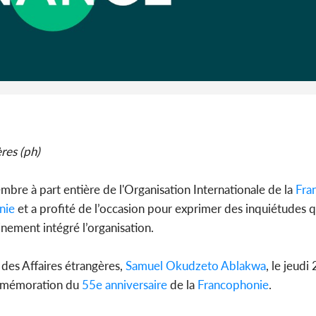
Côte 
anni
l'indépe
Ouatt
res (ph)
bre à part entière de l'Organisation Internationale de la
Fra
nie
et a profité de l’occasion pour exprimer des inquiétudes q
nement intégré l’organisation.
 des Affaires étrangères,
Samuel Okudzeto Ablakwa
, le jeud
mmémoration du
55e anniversaire
de la
Francophonie
.