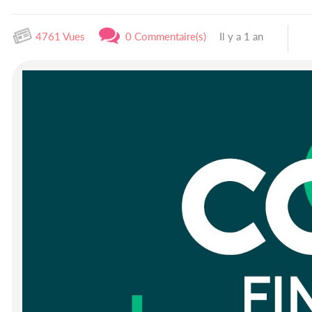
4761 Vues
0 Commentaire(s)
Il y a 1 an