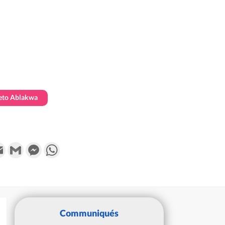
eto Ablakwa
k
tter
Email
Gmail
Messenger
WhatsApp
Communiqués