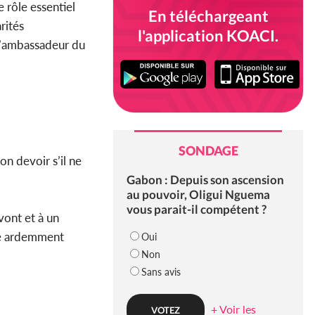
e rôle essentiel
En téléchargeant
rités
l'application KOACI.
 l’ambassadeur du
SONDAGE
n devoir s’il ne
Gabon : Depuis son ascension
au pouvoir, Oligui Nguema
vous parait-il compétent ?
ont et à un
te ardemment
Oui
Non
Sans avis
+ Voir les