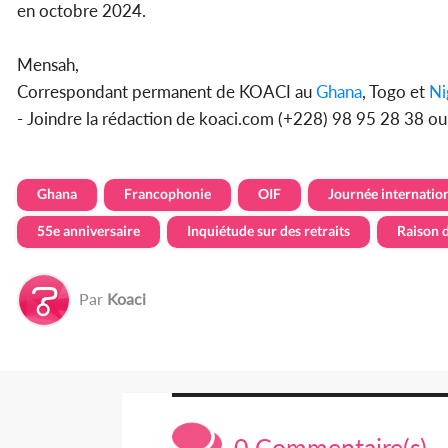
en octobre 2024.
Mensah,
Correspondant permanent de KOACI au
Ghana
, Togo et
Ni
- Joindre la rédaction de koaci.com (+228) 98 95 28 38 o
Ghana
Francophonie
OIF
Journée internatio
55e anniversaire
Inquiétude sur des retraits
Raison 
Par
Koaci
0 Commentaire(s)