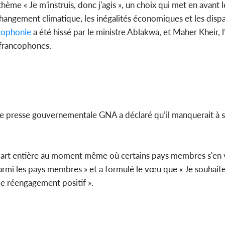
thème « Je m'instruis, donc j'agis », un choix qui met en avant l
changement climatique, les inégalités économiques et les dispa
cophonie
a été hissé par le ministre Ablakwa, et Maher Kheir,
francophones.
 de presse gouvernementale GNA a déclaré qu’il manquerait à so
part entière au moment même où certains pays membres s'en v
mi les pays membres » et a formulé le vœu que « Je souhai
de réengagement positif ».