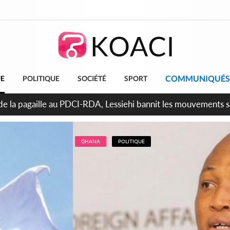
COMMUNIQUÉS
UE
POLITIQUE
SOCIÉTÉ
SPORT
attara promet des sanctions contre les déguerpissements illég
GHANA
POLITIQUE