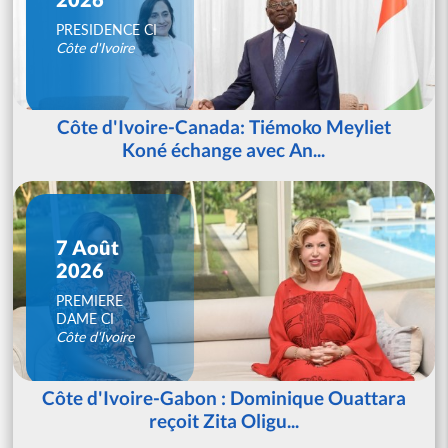
PRESIDENCE CI
Côte d'Ivoire
Côte d'Ivoire-Canada: Tiémoko Meyliet
Koné échange avec An...
7 Août
2026
PREMIERE
DAME CI
Côte d'Ivoire
Côte d'Ivoire-Gabon : Dominique Ouattara
reçoit Zita Oligu...