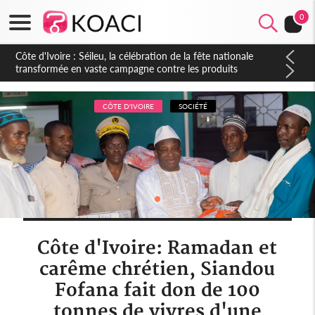
0
Côte d'Ivoire : Séileu, la célébration de la fête nationale
transformée en vaste campagne contre les produits
dépigmentants dangereux
CÔTE D'IVOIRE
SOCIÉTÉ
Côte d'Ivoire: Ramadan et
carême chrétien, Siandou
Fofana fait don de 100
tonnes de vivres d'une