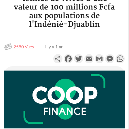
valeur de 100 millions Fcfa
aux populations de
l'Indénié-Djuablin
2590 Vues
Il y a 1 an
Partager
Facebook
Twitter
Email
Gmail
Messen
W