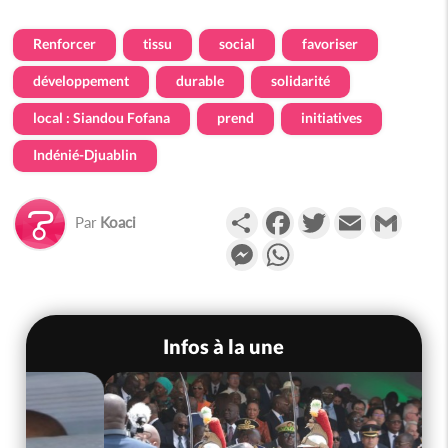
Renforcer
tissu
social
favoriser
développement
durable
solidarité
local : Siandou Fofana
prend
initiatives
Indénié-Djuablin
Partager
Facebook
Twitter
Email
Gmail
Par
Koaci
Messenger
WhatsApp
Infos à la une