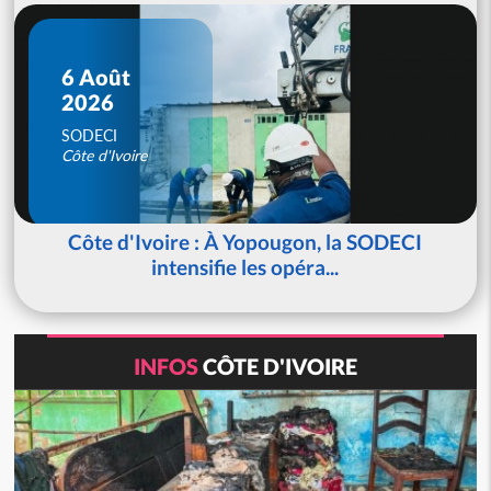
6 Août
2026
SODECI
Côte d'Ivoire
Côte d'Ivoire : À Yopougon, la SODECI
intensifie les opéra...
INFOS
CÔTE D'IVOIRE