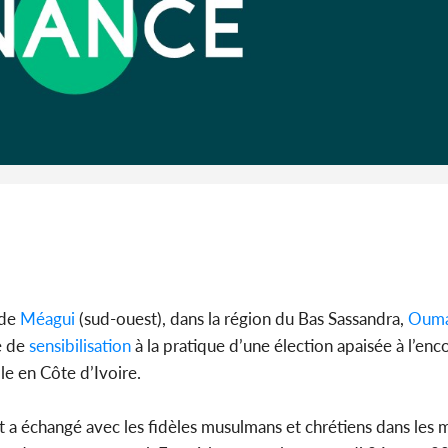
Côte d'Ivoi
Alassane 
la gr
 de
Méagui
(sud-ouest), dans la région du Bas Sassandra,
Ouma
e de
sensibilisation
à la pratique d’une élection apaisée à l’enc
lle en Côte d’Ivoire.
 a échangé avec les fidèles musulmans et chrétiens dans les