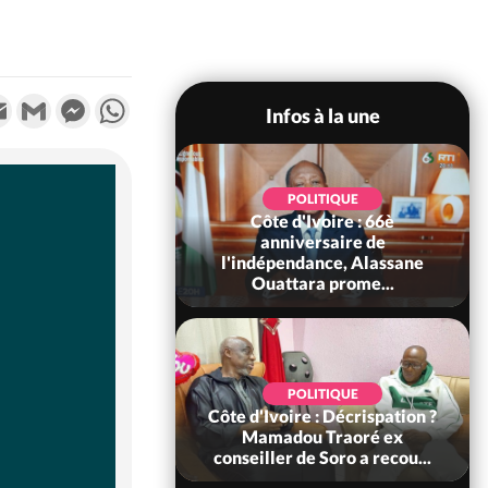
k
tter
Email
Gmail
Messenger
WhatsApp
Infos à la une
POLITIQUE
POLITIQUE
un : 61 jours
Côte d'Ivoire : 66è
e de Biya, Hiram
anniversaire de
pelle le conseil
l'indépendance, Alassane
const...
Ouattara prome...
SOCIÉTÉ
POLITIQUE
voire : Ouattara
Côte d'Ivoire : Décrispation ?
 sanctions contre
Mamadou Traoré ex
erpissements i...
conseiller de Soro a recou...