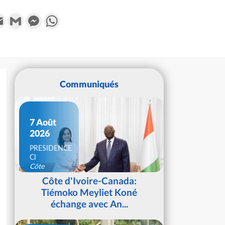
k
tter
Email
Gmail
Messenger
WhatsApp
Communiqués
7 Août
2026
PRESIDENCE
CI
Côte
d'Ivoire
Côte d'Ivoire-Canada:
Tiémoko Meyliet Koné
échange avec An...