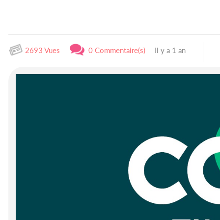
2693 Vues
0 Commentaire(s)
Il y a 1 an