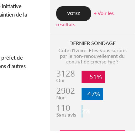
initiative
+ Voir les
aintien de la
resultats
DERNIER SONDAGE
Côte d'Ivoire: Etes-vous surpris
par le non-renouvellement du
e préfet de
contrat de Emerse Faé ?
ens d’autres
3128
51%
Oui
2902
47%
Non
110
2%
Sans avis