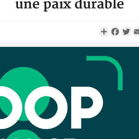
une paix durable
Partager
Faceboo
Twi
Camero
d'absenc
Iyodi ap
Côte d'I
promet des
les dégu