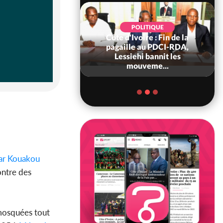
POLITIQUE
Côte d'Ivoire : Fin de la
POLITIQUE
re : Fête nationale,
pagaille au PDCI-RDA,
Ouattara accorde
Lessiehi bannit les
âce à 4 661...
mouveme...
r Kouakou
ontre des
 mosquées tout