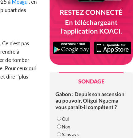
2025 à
Méagui
, en
 plupart des
RESTEZ CONNECTÉ
En téléchargeant
l'application KOACI.
. Ce n’est pas
prendre à
ter de tomber
e. Pour ceux qui
t dire ‘’plus
SONDAGE
Gabon : Depuis son ascension
au pouvoir, Oligui Nguema
vous parait-il compétent ?
Oui
Non
Sans avis