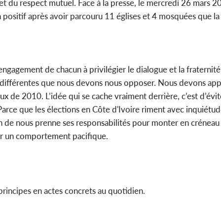
et du respect mutuel. Face à la presse, le mercredi 26 mars 
n positif après avoir parcouru 11 églises et 4 mosquées que la
'engagement de chacun à privilégier le dialogue et la fraternité
s différentes que nous devons nous opposer. Nous devons ap
x de 2010. L’idée qui se cache vraiment derrière, c’est d’évi
ce que les élections en Côte d'Ivoire riment avec inquiétud
n de nous prenne ses responsabilités pour monter en créneau e
pter un comportement pacifique.
s principes en actes concrets au quotidien.