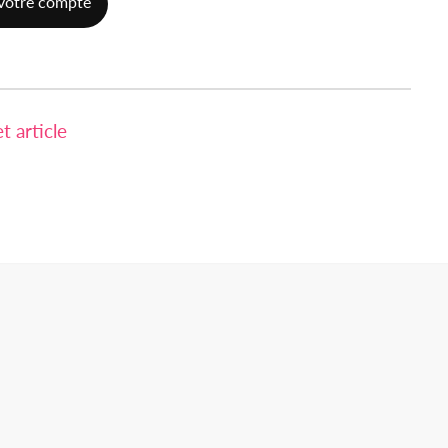
votre compte
 article