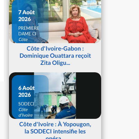
7 Août
2026
PREMIERE
DAME CI
Côte
d'Ivoire
Côte d'Ivoire-Gabon :
Dominique Ouattara reçoit
Zita Oligu...
6 Août
2026
SODECI
Côte
d'Ivoire
Côte d'Ivoire : À Yopougon,
la SODECI intensifie les
opéra...