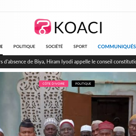
COMMUNIQUÉS
UE
POLITIQUE
SOCIÉTÉ
SPORT
n de la pagaille au PDCI-RDA, Lessiehi bannit les mouvements 
CÔTE D'IVOIRE
POLITIQUE