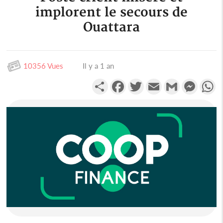
implorent le secours de
Ouattara
10356 Vues
Il y a 1 an
Partager
Facebook
Twitter
Email
Gmail
Messen
W