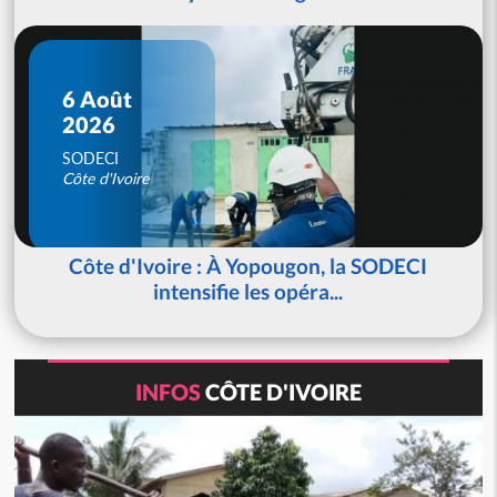
6 Août
2026
SODECI
Côte d'Ivoire
Côte d'Ivoire : À Yopougon, la SODECI
intensifie les opéra...
INFOS
CÔTE D'IVOIRE