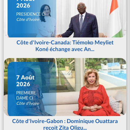
2026
PRESIDENCE CI
Côte d'Ivoire
Côte d'Ivoire-Canada: Tiémoko Meyliet
Koné échange avec An...
7 Août
2026
PREMIERE
DAME CI
Côte d'Ivoire
Côte d'Ivoire-Gabon : Dominique Ouattara
reçoit Zita Oligu...