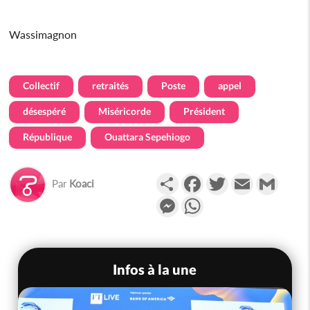
Wassimagnon
Collectif
retraités
Poste
appel
désespéré
Miséricorde
Président
République
Ouattara Sepehiogo
Partager
Facebook
Twitter
Email
Gmail
Par
Koaci
Messenger
WhatsApp
Infos à la une