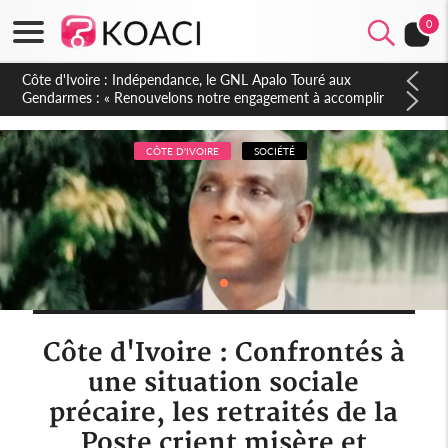
0
Sierra Leone : Un projet de réforme constitutionnelle en
gestation, points clés des amendements, un exclu d'avance
CÔTE D'IVOIRE
SOCIÉTÉ
Côte d'Ivoire : Confrontés à
une situation sociale
précaire, les retraités de la
Poste crient misère et