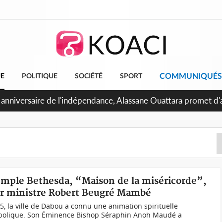
COMMUNIQUÉS
UE
POLITIQUE
SOCIÉTÉ
SPORT
 anniversaire de l'indépendance, Alassane Ouattara promet d'a
ents pour une nation plus forte et plus prospère
temple Bethesda, “Maison de la miséricorde”,
er ministre Robert Beugré Mambé
 la ville de Dabou a connu une animation spirituelle
mbolique. Son Éminence Bishop Séraphin Anoh Maudé a