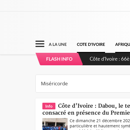
A LA UNE
COTE D'IVOIRE
AFRIQ
Côte d'Ivoire : 66è
FLASH INFO
grands investissem
Côte d'Ivoire : Dabou, le 
Info
consacré en présence du Premi
Ce dimanche 21 décembre 2025,
particulière et hautement sy