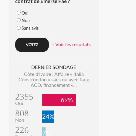
contrat de Emerse Faé ?
Oui
Non
Sans avis
+ Voir les resultats
DERNIER SONDAGE
Côte d'Ivoire : Affaire « Italia
Construction » sans ou avec faux
ACD, financement «...
2355
69%
Oui
808
24%
Non
226
7%