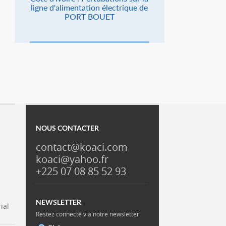
ligne d'alimentation électrique de
PORT BOUET
NOUS CONTACTER
contact@koaci.com
koaci@yahoo.fr
+225 07 08 85 52 93
NEWSLETTER
ial
Restez connecté via notre newsletter