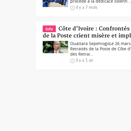
procédé à la dédicace solenn..
il y a 7 mois
Côte d'Ivoire : Confrontés 
Info
de la Poste crient misère et imp
Ouattara SepehiogoLe 26 mars 2
Retraités de la Poste de Côte d
des Retrai...
il y a 1 an