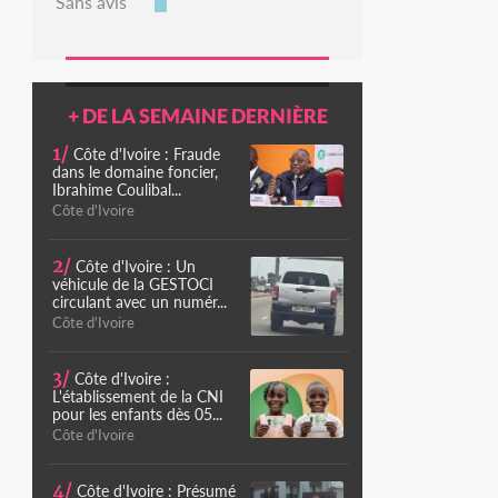
Sans avis
+ DE LA SEMAINE DERNIÈRE
1/
Côte d'Ivoire : Fraude
dans le domaine foncier,
Ibrahime Coulibal...
Côte d'Ivoire
2/
Côte d'Ivoire : Un
véhicule de la GESTOCI
circulant avec un numér...
Côte d'Ivoire
3/
Côte d'Ivoire :
L'établissement de la CNI
pour les enfants dès 05...
Côte d'Ivoire
4/
Côte d'Ivoire : Présumé