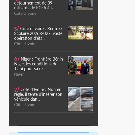
détournement de 39
milliards de FCFA à la...
Côte d'Ivoire
5/
Côte d'Ivoire : Rentrée
Scolaire 2026-2027, vaste
opération d'éta...
Côte d'Ivoire
6/
Niger : Frontière Bénin-
Niger, les conditions de
Tiani pour sa ré...
Niger
7/
Côte d'Ivoire : Non en
règle, il tente d'insérer son
véhicule dan...
Côte d'Ivoire