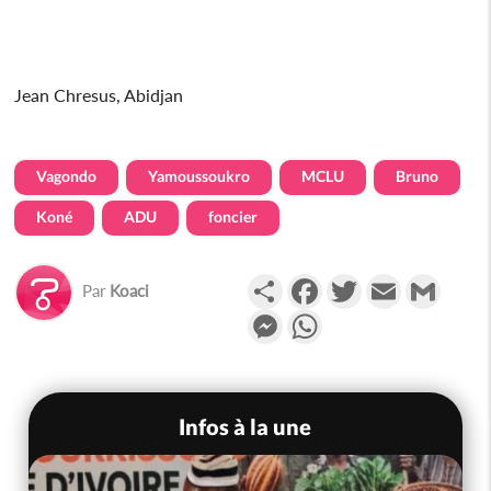
Jean Chresus, Abidjan
Vagondo
Yamoussoukro
MCLU
Bruno
Koné
ADU
foncier
Partager
Facebook
Twitter
Email
Gmail
Par
Koaci
Messenger
WhatsApp
Infos à la une