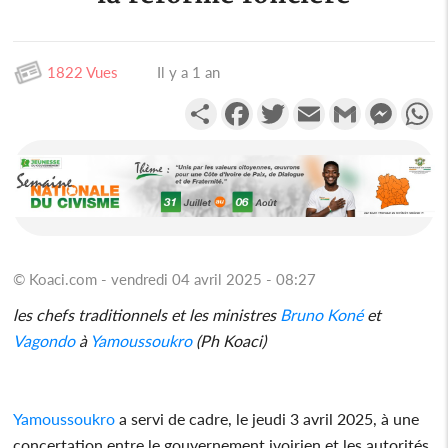
1822 Vues
Il y a 1 an
Partager
Facebook
Twitter
Email
Gmail
Messen
W
© Koaci.com - vendredi 04 avril 2025 - 08:27
les chefs traditionnels et les ministres
Bruno
Koné
et
Vagondo
à
Yamoussoukro
(Ph Koaci)
Yamoussoukro
a servi de cadre, le jeudi 3 avril 2025, à une
concertation entre le gouvernement ivoirien et les autorités