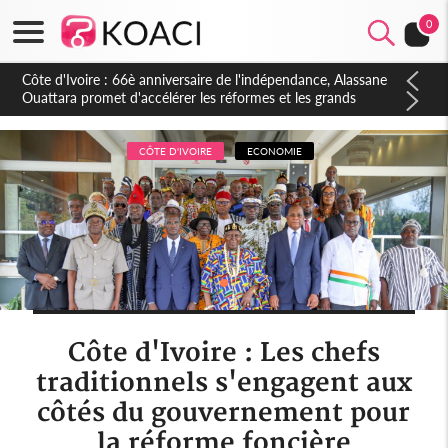
0
Côte d'Ivoire : À Abidjan, Amadou Oury Bah admire le modèle
ivoirien et veut s'en inspirer pour accélérer le développement
de la Guinée
CÔTE D'IVOIRE
ECONOMIE
Côte d'Ivoire : Les chefs
traditionnels s'engagent aux
côtés du gouvernement pour
la réforme foncière