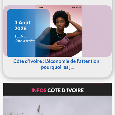
3 Août
2026
TECNO
Côte d'Ivoire
Côte d'Ivoire : L'économie de l'attention :
pourquoi les j...
INFOS
CÔTE D'IVOIRE