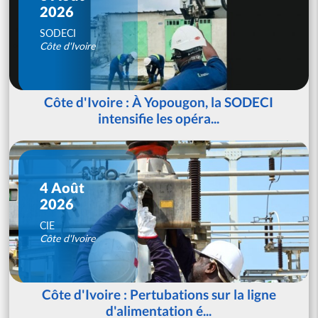
2026
SODECI
Côte d'Ivoire
Côte d'Ivoire : À Yopougon, la SODECI
intensifie les opéra...
4 Août
2026
CIE
Côte d'Ivoire
Côte d'Ivoire : Pertubations sur la ligne
d'alimentation é...