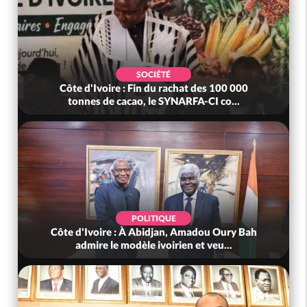
SOCIÉTÉ
Côte d'Ivoire : Fin du rachat des 100 000
tonnes de cacao, le SYNARFA-CI co...
POLITIQUE
Côte d'Ivoire : À Abidjan, Amadou Oury Bah
admire le modèle ivoirien et veu...