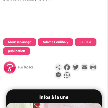
Moussa Sanogo
Adama Coulibaly
COFIPA
publication
Partager
Facebook
Twitter
Email
Gmail
Par
Koaci
Messenger
WhatsApp
Infos à la une