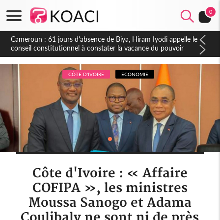
0
Côte d'Ivoire : Fin de la pagaille au PDCI-RDA, Lessiehi bannit
les mouvements sauvages
CÔTE D'IVOIRE
ECONOMIE
Côte d'Ivoire : « Affaire
COFIPA », les ministres
Moussa Sanogo et Adama
Coulibaly ne sont ni de près