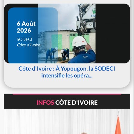
6 Août
2026
SODECI
Côte d'Ivoire
Côte d'Ivoire : À Yopougon, la SODECI
intensifie les opéra...
INFOS
CÔTE D'IVOIRE