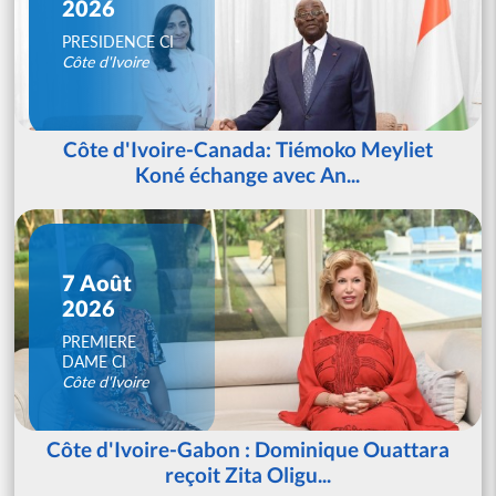
2026
PRESIDENCE CI
Côte d'Ivoire
Côte d'Ivoire-Canada: Tiémoko Meyliet
Koné échange avec An...
7 Août
2026
PREMIERE
DAME CI
Côte d'Ivoire
Côte d'Ivoire-Gabon : Dominique Ouattara
reçoit Zita Oligu...