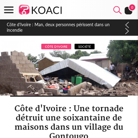
0
Côte d'Ivoire : Séileu, la célébration de la fête nationale
transformée en vaste campagne contre les produits
dépigmentants dangereux
CÔTE D'IVOIRE
SOCIÉTÉ
Côte d'Ivoire : Une tornade
détruit une soixantaine de
maisons dans un village du
Gontougo