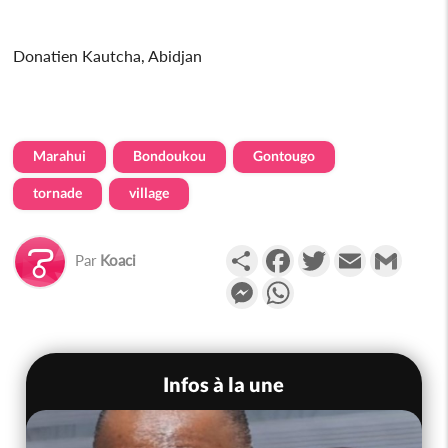
Donatien Kautcha, Abidjan
Marahui
Bondoukou
Gontougo
tornade
village
Partager
Facebook
Twitter
Email
Gmail
Par
Koaci
Messenger
WhatsApp
Infos à la une