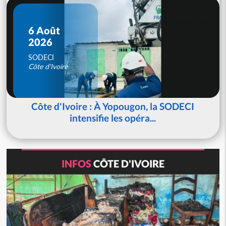
6 Août
2026
SODECI
Côte d'Ivoire
Côte d'Ivoire : À Yopougon, la SODECI
intensifie les opéra...
INFOS
CÔTE D'IVOIRE