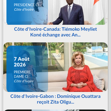
PRESIDENCE CI
Côte d'Ivoire
Côte d'Ivoire-Canada: Tiémoko Meyliet
Koné échange avec An...
7 Août
2026
PREMIERE
DAME CI
Côte d'Ivoire
Côte d'Ivoire-Gabon : Dominique Ouattara
reçoit Zita Oligu...