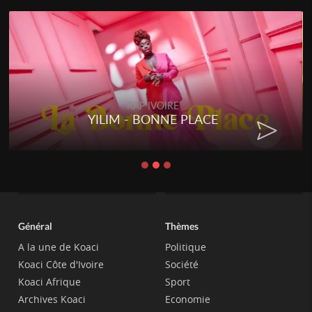
RAP IVOIRE
RENARD BARAKISSA - DOS DE
CHAT
Général
Thèmes
A la une de Koaci
Politique
Koaci Côte d'Ivoire
Société
Koaci Afrique
Sport
Archives Koaci
Economie