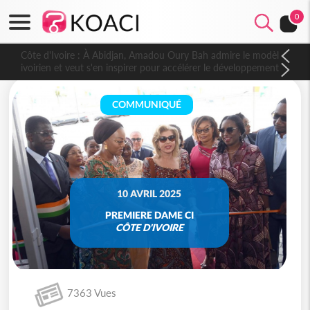
0
Côte d'Ivoire : À Abidjan, Amadou Oury Bah admire le modèle
ivoirien et veut s'en inspirer pour accélérer le développement
de la Guinée
COMMUNIQUÉ
10 AVRIL 2025
PREMIERE DAME CI
CÔTE D'IVOIRE
7363 Vues