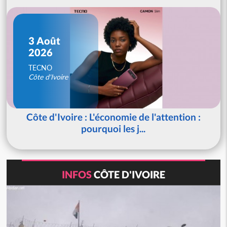
3 Août
2026
TECNO
Côte d'Ivoire
Côte d'Ivoire : L'économie de l'attention :
pourquoi les j...
INFOS
CÔTE D'IVOIRE