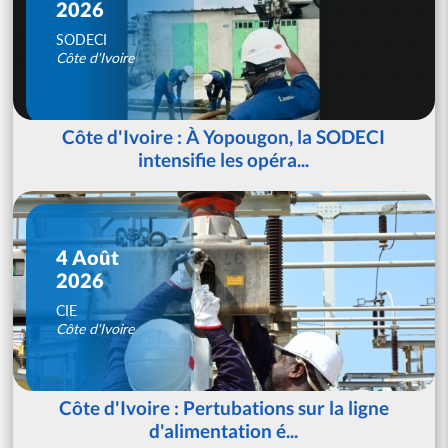
2026
SODECI
Côte d'Ivoire
Côte d'Ivoire : À Yopougon, la SODECI
intensifie les opéra...
4 Août
2026
CIE
Côte d'Ivoire
Côte d'Ivoire : Pertubations sur la ligne
d'alimentation é...