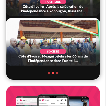
SOCIÉTÉ
 de
Côte d'Ivoire : L'arnaque au Mobile Money par
e...
liens frauduleux se répand ac...
SOCIÉTÉ
ns de
Côte d'Ivoire-Mali : L'entrepreneur malien
Adama Kanté dans les mailles de...