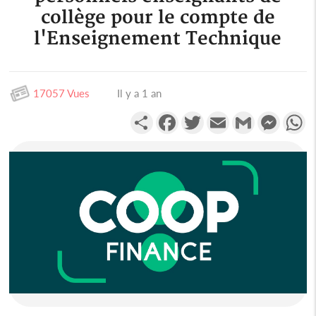
collège pour le compte de
l'Enseignement Technique
17057 Vues
Il y a 1 an
Partager
Facebook
Twitter
Email
Gmail
Messen
W