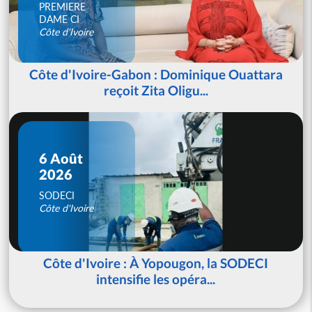
PREMIERE
DAME CI
Côte d'Ivoire
Côte d'Ivoire-Gabon : Dominique Ouattara
reçoit Zita Oligu...
6 Août
2026
SODECI
Côte d'Ivoire
Côte d'Ivoire : À Yopougon, la SODECI
intensifie les opéra...