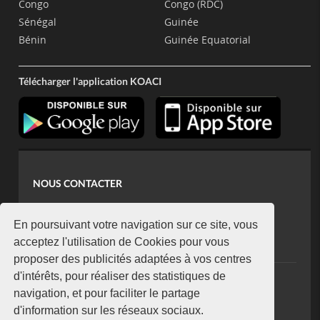
Congo
Congo (RDC)
Sénégal
Guinée
Bénin
Guinée Equatorial
Télécharger l'application KOACI
NOUS CONTACTER
contact@koaci.com
koaci@yahoo.fr
En poursuivant votre navigation sur ce site, vous
+225 07 08 85 52 93
acceptez l'utilisation de Cookies pour vous
proposer des publicités adaptées à vos centres
d'intérêts, pour réaliser des statistiques de
NEWSLETTER
navigation, et pour faciliter le partage
Restez connecté via notre newsletter
d'information sur les réseaux sociaux.