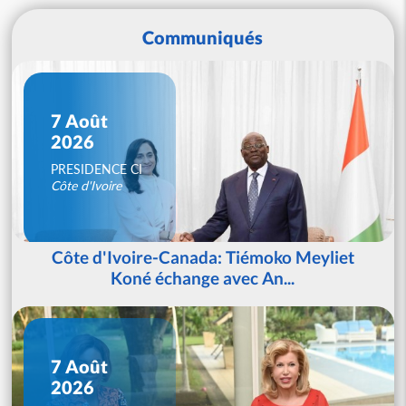
Communiqués
7 Août
2026
PRESIDENCE CI
Côte d'Ivoire
Côte d'Ivoire-Canada: Tiémoko Meyliet
Koné échange avec An...
7 Août
2026