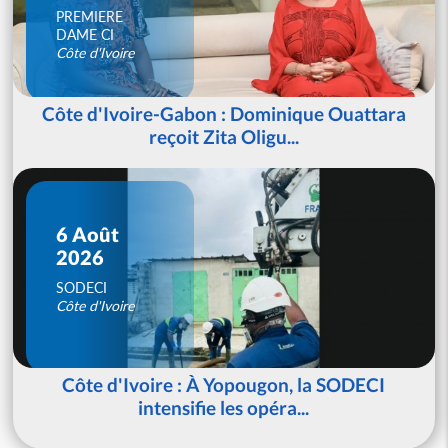
PREMIERE
DAME CI
Côte d'Ivoire
Côte d'Ivoire-Gabon : Dominique Ouattara
reçoit Zita Oligu...
6 Août
2026
SODECI
Côte d'Ivoire
Côte d'Ivoire : À Yopougon, la SODECI
intensifie les opéra...