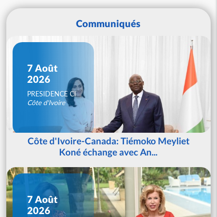
Communiqués
7 Août
2026
PRESIDENCE CI
Côte d'Ivoire
Côte d'Ivoire-Canada: Tiémoko Meyliet
Koné échange avec An...
7 Août
2026