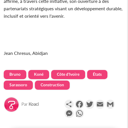
affirme, à travers cette initiative, son ouverture à des
partenariats stratégiques visant un développement durable,
inclusif et orienté vers l'avenir.
Jean Chresus, Abidjan
Bruno
Koné
Côte d'Ivoire
États
Sarassoro
Construction
Partager
Facebook
Twitter
Email
Gmail
Par
Koaci
Messenger
WhatsApp