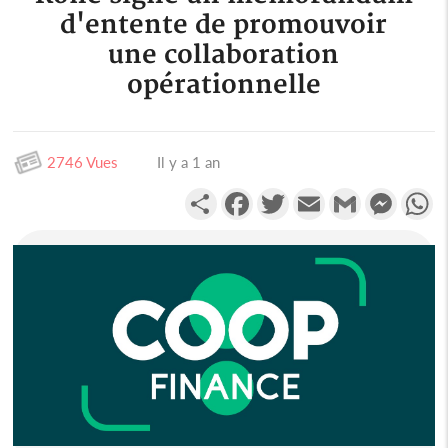
d'entente de promouvoir
une collaboration
opérationnelle
2746 Vues
Il y a 1 an
Partager
Facebook
Twitter
Email
Gmail
Messen
W