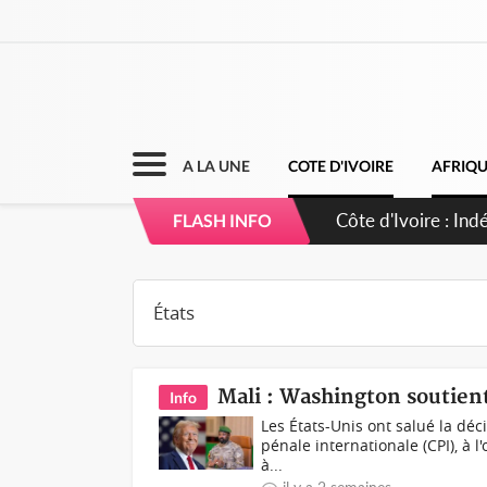
A LA UNE
COTE D'IVOIRE
AFRIQ
Sierra Leone : Un
FLASH INFO
d'avance
Mali : Washington soutient 
Info
Les États-Unis ont salué la déc
pénale internationale (CPI), à 
à...