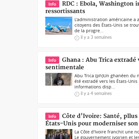
RDC : Ebola, Washington in
Info
ressortissants
L'administration américaine a 
citoyens des États-Unis se tr
de la progre...
il y a 3 semaines
Ghana : Abu Trica extradé 
Info
sentimentale
Abu Trica (ph)Un ghanéen du n
été extradé vers les États-Uni
informations disp...
il y a 4 semaines
Côte d'Ivoire: Santé, pllu
Info
États-Unis pour moderniser son
La Côte d'Ivoire franchit une 
Le gouvernement ivoirien et les