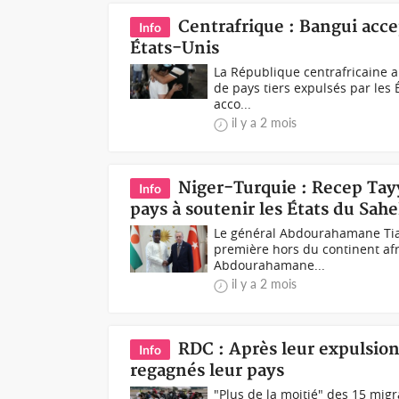
Centrafrique : Bangui acce
Info
États-Unis
La République centrafricaine a 
de pays tiers expulsés par les 
acco...
il y a 2 mois
Niger-Turquie : Recep Tay
Info
pays à soutenir les États du Sahe
Le général Abdourahamane Tiani
première hors du continent afr
Abdourahamane...
il y a 2 mois
RDC : Après leur expulsion
Info
regagnés leur pays
"Plus de la moitié" des 15 mig