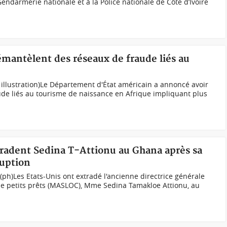
 Gendarmerie nationale et à la Police nationale de Côte d’Ivoire
émantèlent des réseaux de fraude liés au
h illustration)Le Département d'État américain a annoncé avoir
de liés au tourisme de naissance en Afrique impliquant plus
tradent Sedina T-Attionu au Ghana après sa
uption
h)Les Etats-Unis ont extradé l'ancienne directrice générale
de petits prêts (MASLOC), Mme Sedina Tamakloe Attionu, au