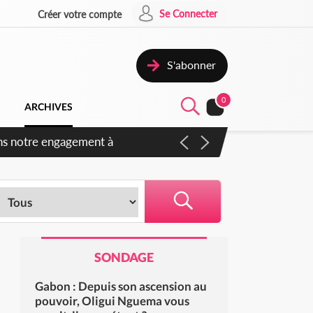
Se Connecter
Créer votre compte
S'abonner
0
ARCHIVES
s des amendements, un exclu
SONDAGE
Gabon : Depuis son ascension au
pouvoir, Oligui Nguema vous