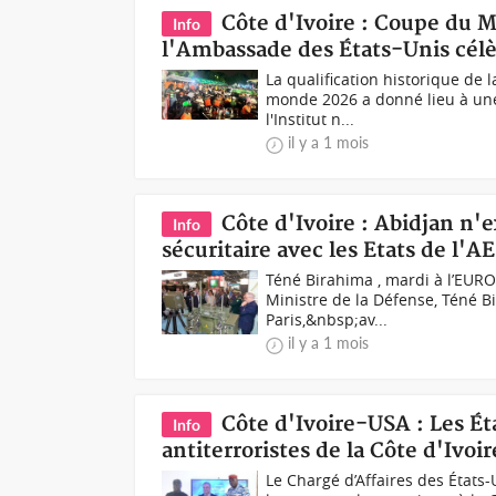
Côte d'Ivoire : Coupe du 
Info
l'Ambassade des États-Unis célèb
La qualification historique de 
monde 2026 a donné lieu à une 
l'Institut n...
il y a 1 mois
Côte d'Ivoire : Abidjan n'e
Info
sécuritaire avec les Etats de l'
Téné Birahima , mardi à l’EUR
Ministre de la Défense, Téné B
Paris,&nbsp;av...
il y a 1 mois
Côte d'Ivoire-USA : Les Ét
Info
antiterroristes de la Côte d'Ivoir
Le Chargé d’Affaires des États