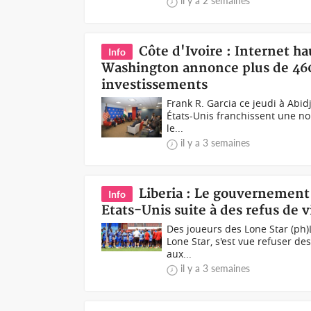
il y a 2 semaines
Côte d'Ivoire : Internet ha
Info
Washington annonce plus de 460
investissements
Frank R. Garcia ce jeudi à Abid
États-Unis franchissent une nouv
le...
il y a 3 semaines
Liberia : Le gouvernement
Info
Etats-Unis suite à des refus de v
Des joueurs des Lone Star (ph)L
Lone Star, s'est vue refuser de
aux...
il y a 3 semaines