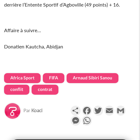
derrière l’Entente Sportif d’Agboville (49 points) + 16.
Affaire à suivre…
Donatien Kautcha, Abidjan
Africa Sport
FIFA
Arnaud Sibiri Sanou
conflit
contrat
Partager
Facebook
Twitter
Email
Gmail
Par
Koaci
Messenger
WhatsApp