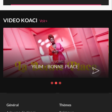
VIDEO KOACI
Voir+
RAP IVOIRE
YILIM - BONNE PLACE
Général
Thèmes