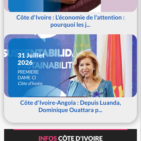
Côte d'Ivoire : L'économie de l'attention :
pourquoi les j...
31 Juillet
2026
PREMIERE
DAME CI
Côte d'Ivoire
Côte d'Ivoire-Angola : Depuis Luanda,
Dominique Ouattara p...
INFOS
CÔTE D'IVOIRE