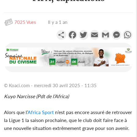
7025 Vues
Il y a 1 an
Partager
Facebook
Twitter
Email
Gmail
Messen
W
© Koaci.com - mercredi 30 avril 2025 - 11:35
Kuyo Narcisse (Pdt de l’Africa)
Alors que l’
Africa Sport
n’est pas encore assuré de retrouver
la Ligue 1 la saison prochaine, que le club doit faire face à
une nouvelle situation extrêmement grave pour son avenir.