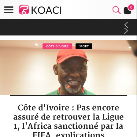
0
Côte d'Ivoire : CHU de Treichville, après la fronde, les agents
contractuels obtiennent un accord avec la direction sur les
arriérés du SMIG 2023
CÔTE D'IVOIRE
SPORT
Côte d'Ivoire : Pas encore
assuré de retrouver la Ligue
1, l'Africa sanctionné par la
FIFA, explications