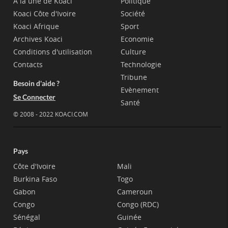
A la une de Koaci
Politique
Koaci Côte d'Ivoire
Société
Koaci Afrique
Sport
Archives Koaci
Economie
Conditions d'utilisation
Culture
Contacts
Technologie
Tribune
Besoin d'aide ?
Evènement
Se Connecter
Santé
© 2008 - 2022 KOACI.COM
Pays
Côte d'Ivoire
Mali
Burkina Faso
Togo
Gabon
Cameroun
Congo
Congo (RDC)
Sénégal
Guinée