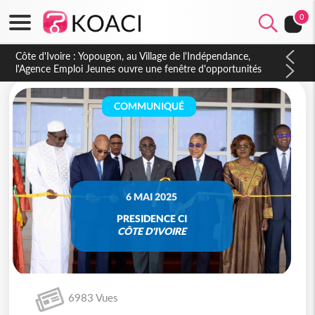
0
Côte d'Ivoire : CHU de Treichville, après la fronde, les agents
contractuels obtiennent un accord avec la direction sur les
arriérés du SMIG 2023
COMMUNIQUÉ
6 MAI 2025
PRESIDENCE CI
CÔTE D'IVOIRE
6983 Vues