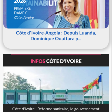
2026
PREMIERE
DAME CI
Côte d'Ivoire
Côte d'Ivoire-Angola : Depuis Luanda,
Dominique Ouattara p...
INFOS
CÔTE D'IVOIRE
Côte d'Ivoire : Réforme sanitaire, le gouvernement