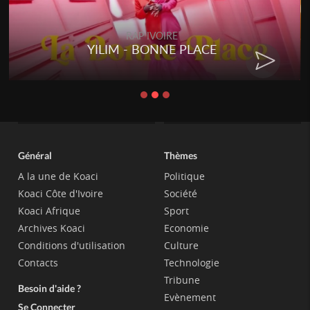
IVOIRE
RAP IVOI
ONNE PLACE
RENARD BARAKIS
CHA
Général
Thèmes
A la une de Koaci
Politique
Koaci Côte d'Ivoire
Société
Koaci Afrique
Sport
Archives Koaci
Economie
Conditions d'utilisation
Culture
Contacts
Technologie
Tribune
Besoin d'aide ?
Evènement
Se Connecter