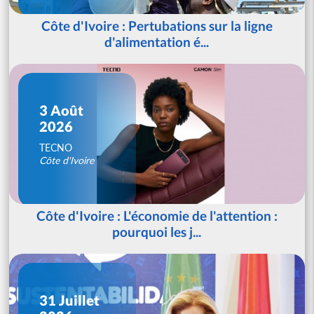
Côte d'Ivoire : Pertubations sur la ligne
d'alimentation é...
3 Août
2026
TECNO
Côte d'Ivoire
Côte d'Ivoire : L'économie de l'attention :
pourquoi les j...
31 Juillet