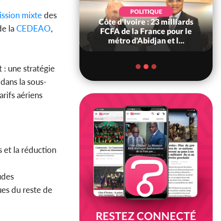
POLITIQUE
SOCIÉTÉ
ission mixte
des
voire : 23 milliards
Côte d'Ivoire : « On ne veut
de la
CEDEAO
,
 la France pour le
pas mourir chez nous », crient
 d'Abidjan et l...
des habitants d...
 : une stratégie
 dans la sous-
arifs aériens
s et la réduction
udes
ues du reste de
RESTEZ CONNECTÉ