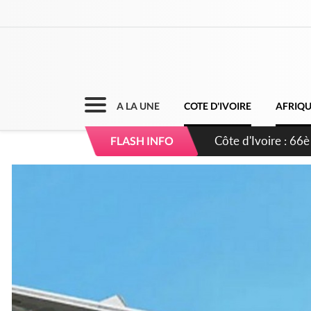
A LA UNE
COTE D'IVOIRE
AFRIQ
Côte d'Ivoire : À A
FLASH INFO
développement de