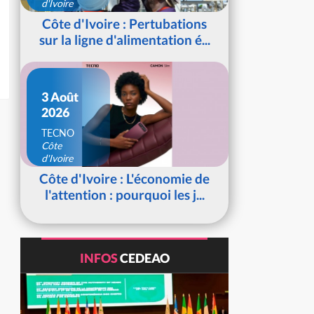
d'Ivoire
Côte d'Ivoire : Pertubations
sur la ligne d'alimentation é...
3 Août
2026
TECNO
Côte
d'Ivoire
Côte d'Ivoire : L'économie de
l'attention : pourquoi les j...
INFOS
CEDEAO