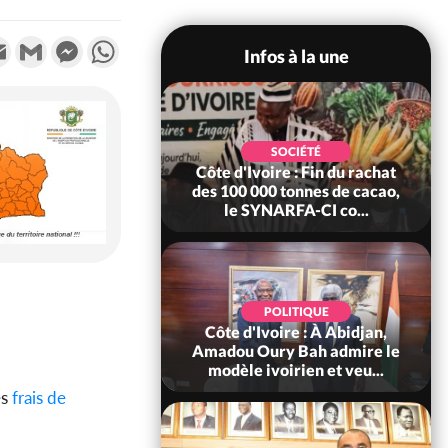
k
tter
Email
Gmail
Messenger
WhatsApp
Infos à la une
SOCIÉTÉ
SOCIÉTÉ
voire : Fin du rachat
Côte d'Ivoire : MIRAH, bras
000 tonnes de cacao,
de fer autour de la mutuelle,
YNARFA-CI co...
le SYNHA-CI saisi...
POLITIQUE
POLITIQUE
Ivoire : À Abidjan,
Côte d'Ivoire : Violences
Oury Bah admire le
tragiques à Kossandji (Mé)
 ivoirien et veu...
ayant fait 03 morts, A...
s
frais de
.