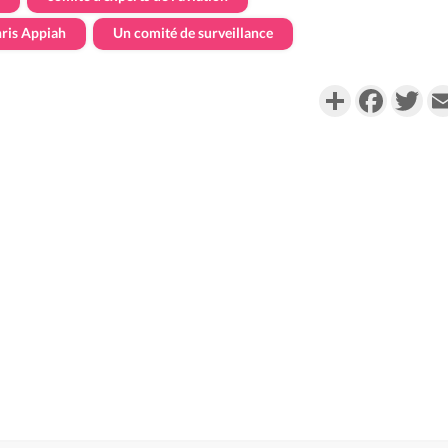
ris Appiah
Un comité de surveillance
Partager
Faceboo
Twi