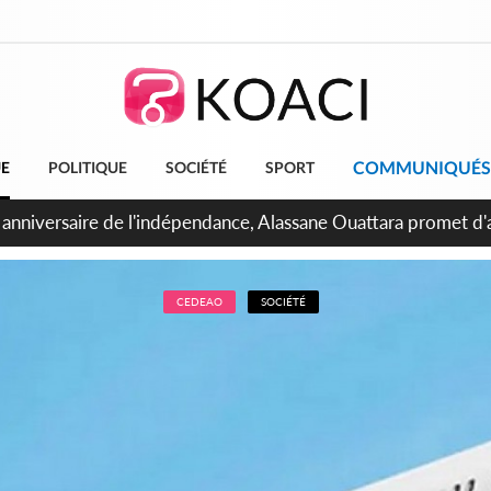
COMMUNIQUÉS
UE
POLITIQUE
SOCIÉTÉ
SPORT
bidjan, Amadou Oury Bah admire le modèle ivoirien et veut s'e
 la Guinée
CEDEAO
SOCIÉTÉ