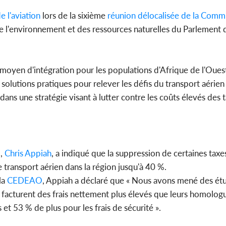
POLITIQUE
 l'aviation
lors de la sixième
réunion délocalisée de la Comm
Côte d'Ivoire : Décrispation ?
Côte d'I
, de l'environnement et des ressources naturelles du Parlement 
Mamadou Traoré ex
FCFA de
conseiller de Soro a recou...
métro
moyen d'intégration pour les populations d'Afrique de l'Ouest
s solutions pratiques pour relever les défis du transport aérien
 dans une stratégie visant à lutter contre les coûts élevés des t
O
,
Chris Appiah
, a indiqué que la suppression de certaines taxe
transport aérien dans la région jusqu'à 40 %.
 la
CEDEAO
, Appiah a déclaré que « Nous avons mené des ét
facturent des frais nettement plus élevés que leurs homolog
 et 53 % de plus pour les frais de sécurité ».