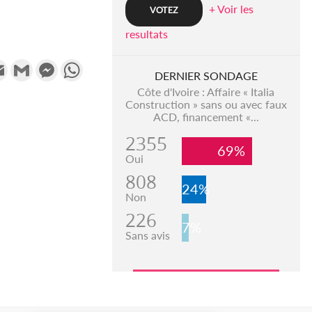
+ Voir les
resultats
k
tter
Email
Gmail
Messenger
WhatsApp
DERNIER SONDAGE
Côte d'Ivoire : Affaire « Italia
Construction » sans ou avec faux
ACD, financement «...
2355
69%
Oui
808
24%
Non
226
7%
Sans avis