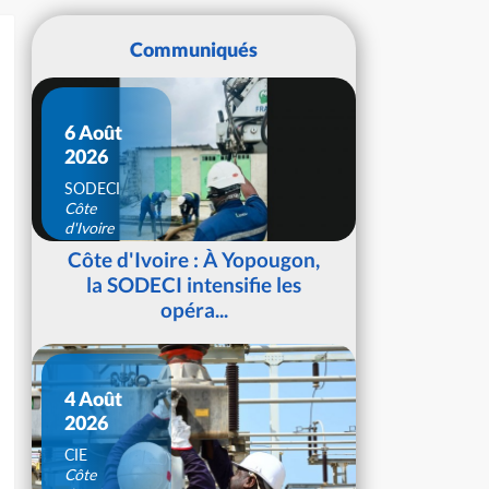
Communiqués
6 Août
2026
SODECI
Côte
d'Ivoire
Côte d'Ivoire : À Yopougon,
la SODECI intensifie les
opéra...
4 Août
2026
CIE
Côte