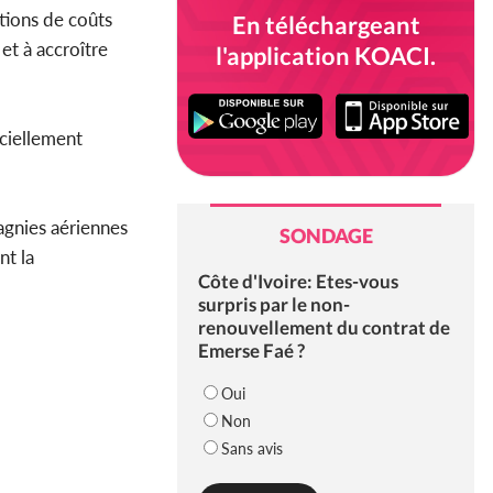
tions de coûts
En téléchargeant
et à accroître
l'application KOACI.
iciellement
agnies aériennes
SONDAGE
nt la
Côte d'Ivoire: Etes-vous
surpris par le non-
renouvellement du contrat de
Emerse Faé ?
Oui
Non
Sans avis