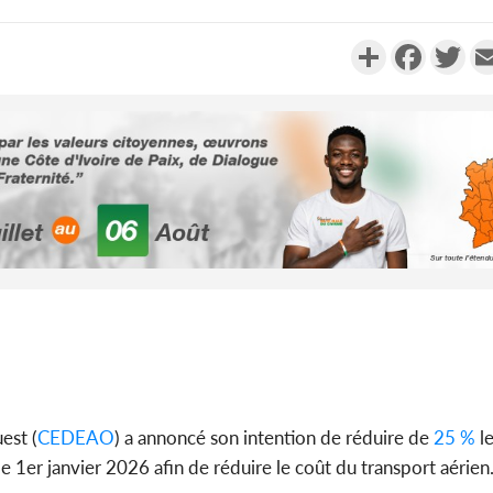
Partager
Faceboo
Twi
POLITIQUE
Côte d'Ivoire : Fête nationale,
Côte d'I
Alassane Ouattara accorde
des 100 
la grâce à 4 661...
le S
POLITIQUE
Côte d'Ivoire : 66è
anniversaire de
Côte d'
l'indépendance, Alassane
Amadou 
Ouattara prome...
modèle
est (
CEDEAO
) a annoncé son intention de réduire de
25 %
le
 le 1er janvier 2026 afin de réduire le coût du transport aérien