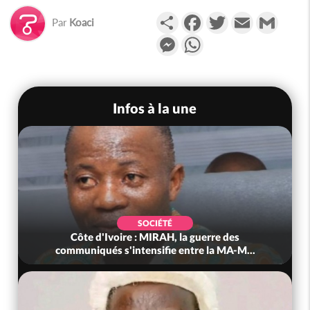
Partager
Facebook
Twitter
Email
Gmail
Par
Koaci
Messenger
WhatsApp
Infos à la une
SOCIÉTÉ
Côte d'Ivoire : MIRAH, la guerre des
communiqués s'intensifie entre la MA-M...