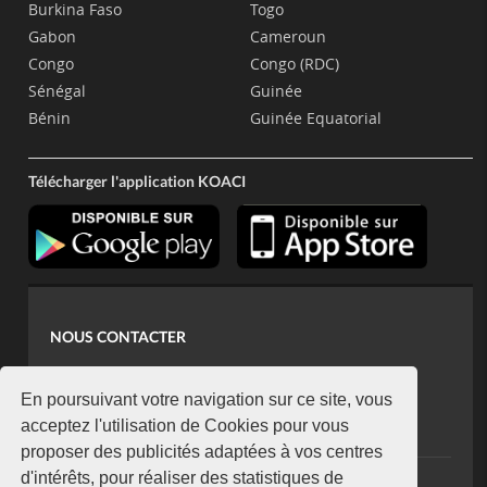
Burkina Faso
Togo
Gabon
Cameroun
Congo
Congo (RDC)
Sénégal
Guinée
Bénin
Guinée Equatorial
Télécharger l'application KOACI
NOUS CONTACTER
contact@koaci.com
koaci@yahoo.fr
En poursuivant votre navigation sur ce site, vous
+225 07 08 85 52 93
acceptez l'utilisation de Cookies pour vous
proposer des publicités adaptées à vos centres
d'intérêts, pour réaliser des statistiques de