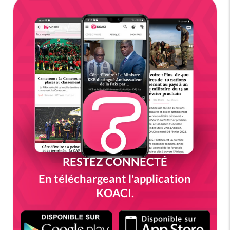
RESTEZ CONNECTÉ
En téléchargeant l'application
KOACI.