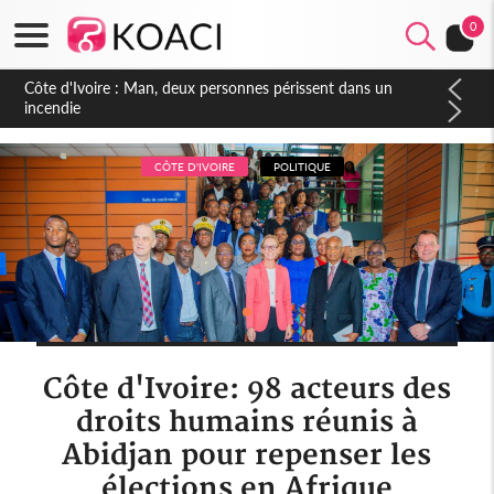
0
Côte d'Ivoire : Séileu, la célébration de la fête nationale
transformée en vaste campagne contre les produits
dépigmentants dangereux
CÔTE D'IVOIRE
POLITIQUE
Côte d'Ivoire: 98 acteurs des
droits humains réunis à
Abidjan pour repenser les
élections en Afrique