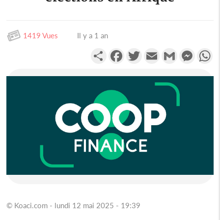
1419 Vues
Il y a 1 an
Partager
Facebook
Twitter
Email
Gmail
Messen
W
© Koaci.com - lundi 12 mai 2025 - 19:39