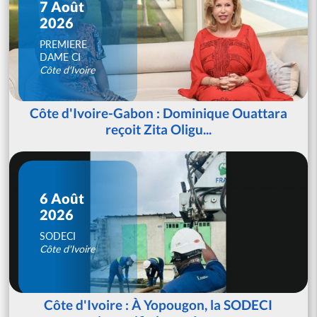
7 Août
2026
PREMIERE
DAME CI
Côte d'Ivoire
Côte d'Ivoire-Gabon : Dominique Ouattara
reçoit Zita Oligu...
6 Août
2026
SODECI
Côte d'Ivoire
Côte d'Ivoire : À Yopougon, la SODECI