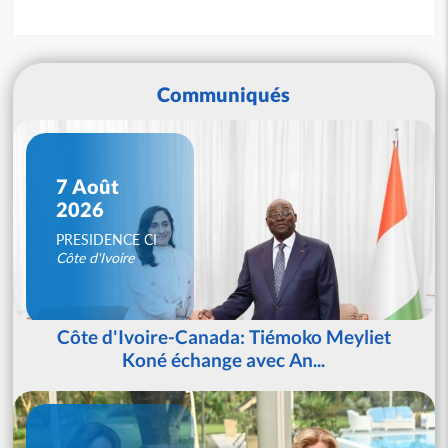
Communiqués
7 Août
2026
PRESIDENCE CI
Côte d'Ivoire
Côte d'Ivoire-Canada: Tiémoko Meyliet
Koné échange avec An...