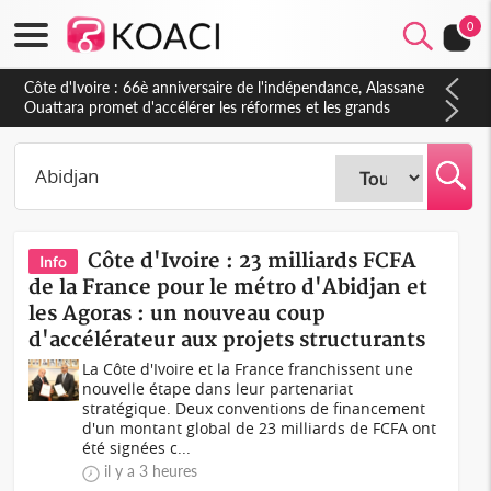
0
Côte d'Ivoire : À Abidjan, Amadou Oury Bah admire le modèle
ivoirien et veut s'en inspirer pour accélérer le développement
de la Guinée
Côte d'Ivoire : 23 milliards FCFA
Info
de la France pour le métro d'Abidjan et
les Agoras : un nouveau coup
d'accélérateur aux projets structurants
La Côte d'Ivoire et la France franchissent une
nouvelle étape dans leur partenariat
stratégique. Deux conventions de financement
d'un montant global de 23 milliards de FCFA ont
été signées c...
il y a 3 heures