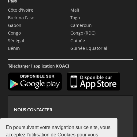
Pays
Côte d'Ivoire
Mali
Burkina Faso
Togo
Gabon
Cameroun
Congo
Congo (RDC)
Sénégal
Guinée
Bénin
Guinée Equatorial
Télécharger l'application KOACI
NOUS CONTACTER
contact@koaci.com
koaci@yahoo.fr
En poursuivant votre navigation sur ce site, vous
+225 07 08 85 52 93
acceptez l'utilisation de Cookies pour vous