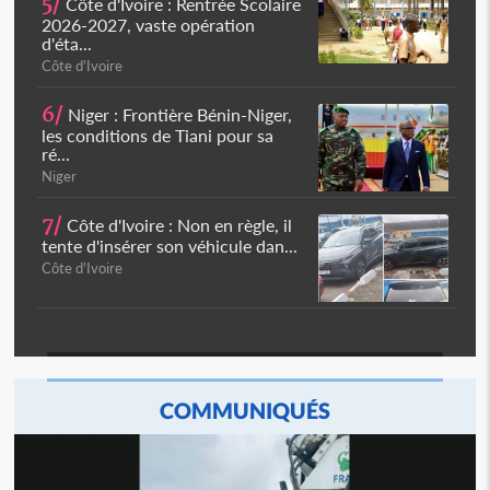
5/
Côte d'Ivoire : Rentrée Scolaire
2026-2027, vaste opération
d'éta...
Côte d'Ivoire
6/
Niger : Frontière Bénin-Niger,
les conditions de Tiani pour sa
ré...
Niger
7/
Côte d'Ivoire : Non en règle, il
tente d'insérer son véhicule dan...
Côte d'Ivoire
COMMUNIQUÉS