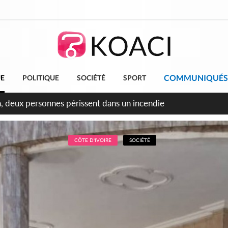
COMMUNIQUÉS
UE
POLITIQUE
SOCIÉTÉ
SPORT
leu, la célébration de la fête nationale transformée en vaste 
ngereux
CÔTE D'IVOIRE
SOCIÉTÉ