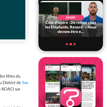
POLITIQUE
d'Ivoire : 66e
SPORT
versaire de
Côte d'Ivoire : De retour chez
ance, les Forces de
les Eléphants, Renard : « Nous
fense e...
devons être e...
des fêtes du
 District de
San
é KOACI sur