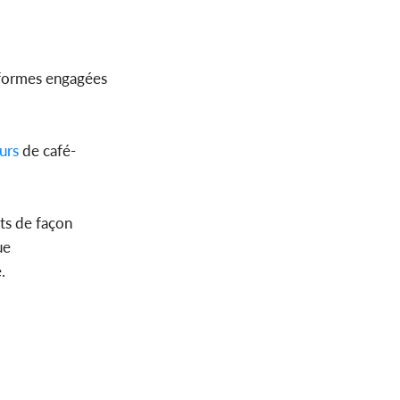
réformes engagées
urs
de café-
ts de façon
que
.