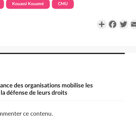
Kouassi Kouamé
CMU
Partager
Faceboo
Twi
liance des organisations mobilise les
a défense de leurs droits
ommenter ce contenu.