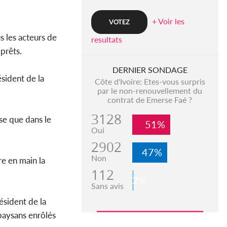
+ Voir les
s les acteurs de
resultats
 prêts.
DERNIER SONDAGE
ésident de la
Côte d'Ivoire: Etes-vous surpris
par le non-renouvellement du
contrat de Emerse Faé ?
3128
se que dans le
51%
Oui
2902
47%
Non
re en main la
112
2%
Sans avis
résident de la
 paysans enrôlés