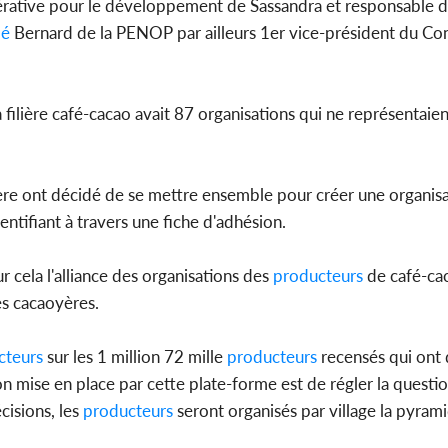
pérative pour le développement de Sassandra et responsable
mé
Bernard de la PENOP par ailleurs 1er vice-président du Con
 filière café-cacao avait 87 organisations qui ne représentai
lière ont décidé de se mettre ensemble pour créer une organisa
entifiant à travers une fiche d'adhésion.
r cela l'alliance des organisations des
producteurs
de café-ca
es cacaoyères.
cteurs
sur les 1 million 72 mille
producteurs
recensés qui ont 
ion mise en place par cette plate-forme est de régler la questi
cisions, les
producteurs
seront organisés par village la pyra