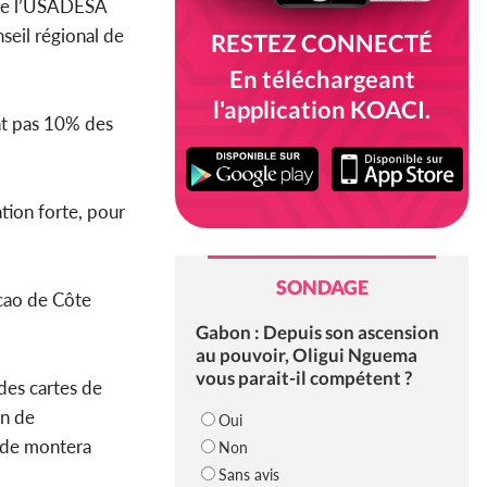
 de l’USADESA
seil régional de
RESTEZ CONNECTÉ
En téléchargeant
l'application KOACI.
ent pas 10% des
tion forte, pour
SONDAGE
cao de Côte
Gabon : Depuis son ascension
au pouvoir, Oligui Nguema
vous parait-il compétent ?
des cartes de
on de
Oui
mide montera
Non
Sans avis