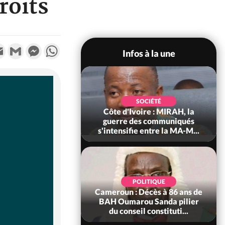
roits
k
tter
Email
Gmail
Messenger
WhatsApp
Infos à la une
SOCIÉTÉ
SOCIÉTÉ
voire : Man, deux
Côte d'Ivoire : MIRAH, la
périssent dans un
guerre des communiqués
incendie
s'intensifie entre la MA-M...
SOCIÉTÉ
POLITIQUE
ire : Daloa, il tue
Cameroun : Décès à 86 ans de
ègue et cache 38
BAH Oumarou Sanda pilier
s dans une fo...
du conseil constituti...