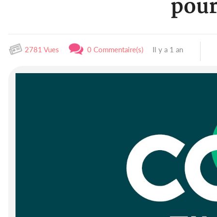
pour
2781 Vues
0 Commentaire(s)
Il y a 1 an