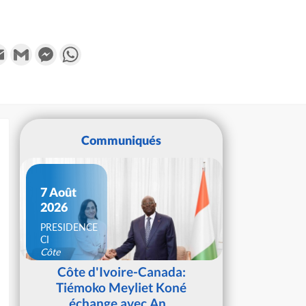
k
tter
Email
Gmail
Messenger
WhatsApp
Communiqués
7 Août
2026
PRESIDENCE
CI
Côte
d'Ivoire
Côte d'Ivoire-Canada:
Tiémoko Meyliet Koné
échange avec An...