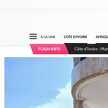
A LA UNE
COTE D'IVOIRE
AFRIQ
Côte d'Ivoire : Séi
FLASH INFO
dépigmentants da