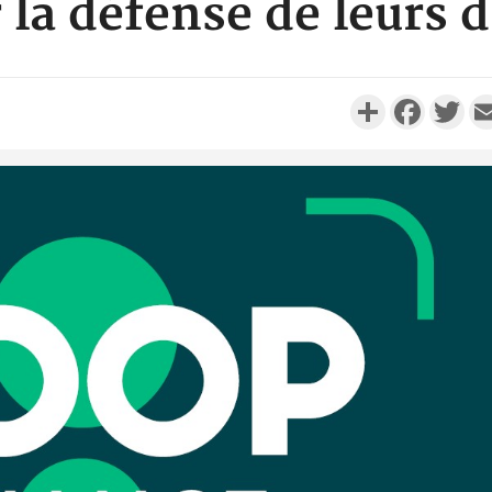
 la défense de leurs d
Partager
Faceboo
Twi
Côte d'I
personnes 
Côte d'Ivo
son coll
million