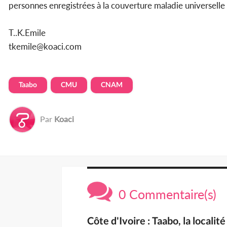
personnes enregistrées à la couverture maladie universelle
T..K.Emile
tkemile@koaci.com
Taabo
CMU
CNAM
Par
Koaci
0 Commentaire(s)
Côte d'Ivoire : Taabo, la locali