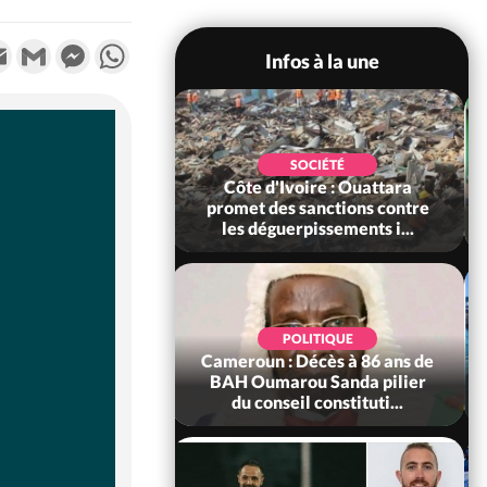
k
tter
Email
Gmail
Messenger
WhatsApp
Infos à la une
SOCIÉTÉ
Côte d'Ivoire : Rentrée
SOCIÉTÉ
voire : Ouattara
Scolaire 2026-2027,
 sanctions contre
l'inscription sans frais au
erpissements i...
Pré...
POLITIQUE
SOCIÉTÉ
 Décès à 86 ans de
Côte d'Ivoire : Indépendance
rou Sanda pilier
à Grand-Béréby, le Sous-
il constituti...
Préfet exhorte les pop...