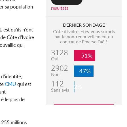
ter sa population
resultats
DERNIER SONDAGE
 est qu'ils n'ont
Côte d'Ivoire: Etes-vous surpris
par le non-renouvellement du
 de Côte d'Ivoire
contrat de Emerse Faé ?
rouvaille qui
3128
51%
Oui
2902
47%
Non
 d'identité,
112
te
CMU
qui est
2%
Sans avis
ant
ré le plus de
 255 millions