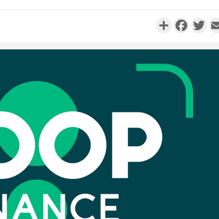
Partager
Faceboo
Twi
POLITIQUE
Côte d'Ivoire : Après le pari
Côte d'I
réussi du 66e anniversaire,
promet des
Adama Bictogo : «...
les dégu
POLITIQUE
Côte d'Ivoire : 66e
anniversaire de
Cameroun :
l'Indépendance, les Forces de
BAH Ouma
Défense e...
du conse