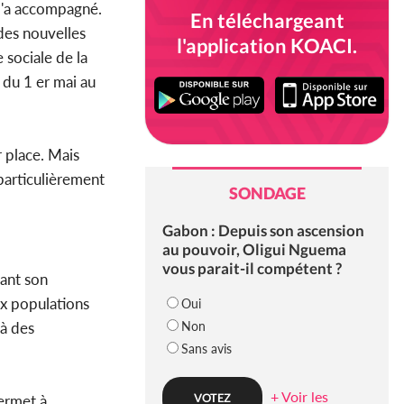
 l'a accompagné.
En téléchargeant
 des nouvelles
l'application KOACI.
 sociale de la
 du 1 er mai au
 place. Mais
particulièrement
SONDAGE
Gabon : Depuis son ascension
au pouvoir, Oligui Nguema
vous parait-il compétent ?
tant son
ux populations
Oui
Non
 à des
Sans avis
+ Voir les
ermet à