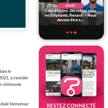
SPORT
POLITIQUE
re : De retour chez
Bénin : L'ancien président
ts, Renard : « Nous
Patrice Talon élu à la tête du
ns être e...
Sénat
dans le
2021, à s'enrôler
tte cérémonie
rdiale bienvenue
RESTEZ CONNECTÉ