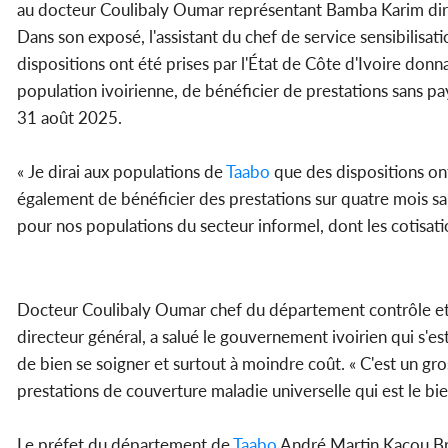
au docteur Coulibaly Oumar représentant Bamba Karim dire
Dans son exposé, l'assistant du chef de service sensibilisat
dispositions ont été prises par l'État de Côte d'Ivoire donn
population ivoirienne, de bénéficier de prestations sans pa
31 août 2025.
« Je dirai aux populations de
Taabo
que des dispositions ont 
également de bénéficier des prestations sur quatre mois san
pour nos populations du secteur informel, dont les cotisation
Docteur Coulibaly Oumar chef du département contrôle et su
directeur général, a salué le gouvernement ivoirien qui s'
de bien se soigner et surtout à moindre coût. « C'est un gro
prestations de couverture maladie universelle qui est le bie
Le préfet du département de
Taabo
André Martin Kacou Bro