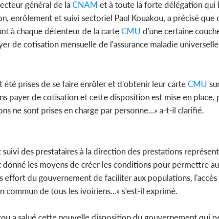
cteur général de la
CNAM
et à toute la forte délégation qui
ion, enrôlement et suivi sectoriel Paul Kouakou, a précisé que
ant à chaque détenteur de la carte
CMU
d'une certaine couche
yer de cotisation mensuelle de l'assurance maladie universelle
été prises de se faire enrôler et d'obtenir leur carte
CMU
sur
s payer de cotisation et cette disposition est mise en place, 
s ne sont prises en charge par personne...» a-t-il clarifié.
ivi des prestataires à la direction des prestations représen
est donné les moyens de créer les conditions pour permettre a
s effort du gouvernement de faciliter aux populations, l'accès
n commun de tous les ivoiriens...» s'est-il exprimé.
u a salué cette nouvelle disposition du gouvernement qui p