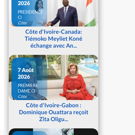
2026
PRESIDENCE
CI
Côte
d'Ivoire
Côte d'Ivoire-Canada:
Tiémoko Meyliet Koné
échange avec An...
7 Août
2026
PREMIERE
DAME CI
Côte
d'Ivoire
Côte d'Ivoire-Gabon :
Dominique Ouattara reçoit
Zita Oligu...