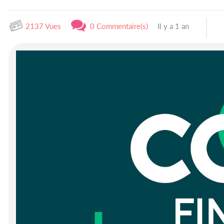
2137 Vues
0 Commentaire(s)
Il y a 1 an