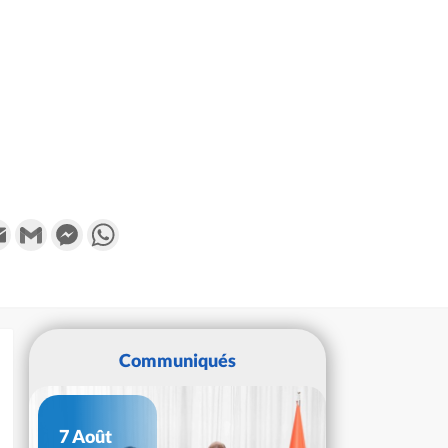
k
tter
Email
Gmail
Messenger
WhatsApp
Communiqués
7 Août