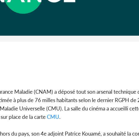
SOCIÉTÉ
Côte d'Ivoire : MIRAH, la
Côte d'Ivoi
guerre des communiqués
les Eléphan
s'intensifie entre la MA-M...
devo
surance Maladie (CNAM) a déposé tout son arsenal technique 
estimée à plus de 76 milles habitants selon le dernier RGPH de 
Maladie Universelle (CMU). La salle du cinéma a accueilli ce
 sur place de la carte
CMU
.
s du pays, son 4e adjoint Patrice Kouamé, a souhaité la co