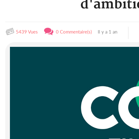
d'ambiti
5439 Vues
0 Commentaire(s)
Il y a 1 an