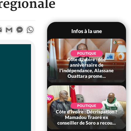
régionale
k
tter
Email
Gmail
Messenger
WhatsApp
Infos à la une
POLITIQUE
POLITIQUE
un : 61 jours
Côte d'Ivoire : 66è
e de Biya, Hiram
anniversaire de
pelle le conseil
l'indépendance, Alassane
const...
Ouattara prome...
SOCIÉTÉ
POLITIQUE
voire : Ouattara
Côte d'Ivoire : Décrispation ?
 sanctions contre
Mamadou Traoré ex
erpissements i...
conseiller de Soro a recou...