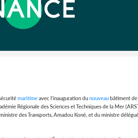
Côte d'Ivoi
Alassane 
la gr
sécurité
maritime
avec l’inauguration du
nouveau
bâtiment de l
’Académie Régionale des Sciences et Techniques de la Mer (AR
ministre des Transports, Amadou Koné, et du ministre délégu