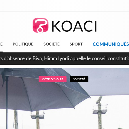
COMMUNIQUÉS
UE
POLITIQUE
SOCIÉTÉ
SPORT
n de la pagaille au PDCI-RDA, Lessiehi bannit les mouvements 
CÔTE D'IVOIRE
SOCIÉTÉ