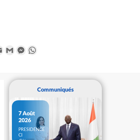
k
tter
Email
Gmail
Messenger
WhatsApp
Communiqués
7 Août
2026
PRESIDENCE
CI