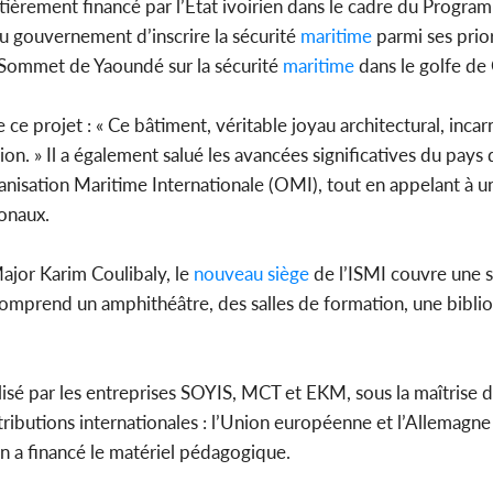
ntièrement financé par l’État ivoirien dans le cadre du Progr
 du gouvernement d’inscrire la sécurité
maritime
parmi ses prior
Sommet de Yaoundé sur la sécurité
maritime
dans le golfe de
e projet : « Ce bâtiment, véritable joyau architectural, incar
n. » Il a également salué les avancées significatives du pays d
Organisation Maritime Internationale (OMI), tout en appelant à
ionaux.
ajor Karim Coulibaly, le
nouveau
siège
de l’ISMI couvre une s
, comprend un amphithéâtre, des salles de formation, une bibli
lisé par les entreprises SOYIS, MCT et EKM, sous la maîtrise
ibutions internationales : l’Union européenne et l’Allemagn
on a financé le matériel pédagogique.