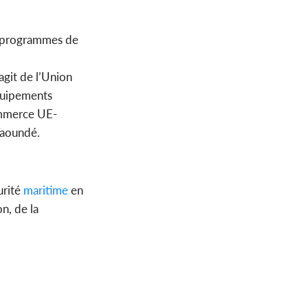
es programmes de
agit de l’Union
quipements
commerce UE-
Yaoundé.
urité
maritime
en
n, de la