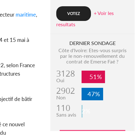
+ Voir les
secteur
maritime
,
resultats
14 et 15 mai à
DERNIER SONDAGE
Côte d'Ivoire: Etes-vous surpris
par le non-renouvellement du
contrat de Emerse Faé ?
2, selon France
3128
tructures
51%
Oui
2902
47%
Non
jectif de bâtir
110
2%
Sans avis
é ce nouvel
 du