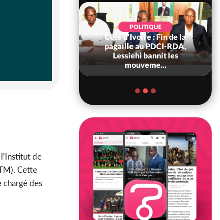
POLITIQUE
Côte d'Ivoire : Fin de la
POLITIQUE
re : Fête nationale,
pagaille au PDCI-RDA,
Ouattara accorde
Lessiehi bannit les
âce à 4 661...
mouveme...
’Institut de
STM). Cette
é chargé des