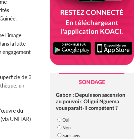
amme
ités
RESTEZ CONNECTÉ
 Guinée.
En téléchargeant
l'application KOACI.
ne l’image
ans la lutte
 un engagement
uperficie de 3
SONDAGE
othèque, un
Gabon : Depuis son ascension
au pouvoir, Oligui Nguema
vous parait-il compétent ?
 d’œuvre du
e (via UNITAR)
Oui
Non
Sans avis