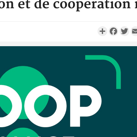
on et de coopération 
Partager
Faceboo
Twi
Camero
d'absenc
Iyodi ap
Côte d'I
promet des
les dégu