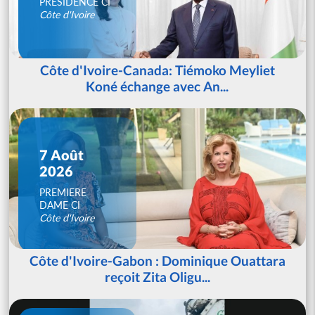
PRESIDENCE CI
Côte d'Ivoire
Côte d'Ivoire-Canada: Tiémoko Meyliet
Koné échange avec An...
7 Août
2026
PREMIERE
DAME CI
Côte d'Ivoire
Côte d'Ivoire-Gabon : Dominique Ouattara
reçoit Zita Oligu...