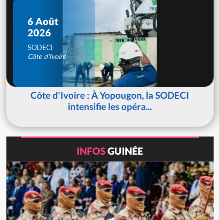
6 Août
2026
SODECI
Côte d'Ivoire
Côte d'Ivoire : À Yopougon, la SODECI
intensifie les opéra...
INFOS
GUINÉE