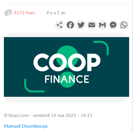
4572 Vues
Il y a 1 an
Partager
Facebook
Twitter
Email
Gmail
Messen
W
© Koaci.com - vendredi 16 mai 2025 - 14:15
Mamadi Doumbouya