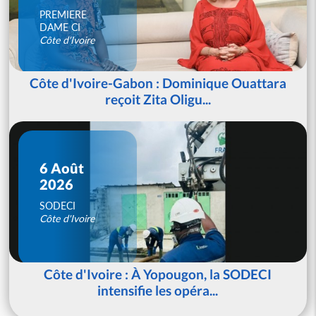
PREMIERE
DAME CI
Côte d'Ivoire
Côte d'Ivoire-Gabon : Dominique Ouattara
reçoit Zita Oligu...
6 Août
2026
SODECI
Côte d'Ivoire
Côte d'Ivoire : À Yopougon, la SODECI
intensifie les opéra...