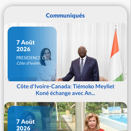
Communiqués
7 Août
2026
PRESIDENCE CI
Côte d'Ivoire
Côte d'Ivoire-Canada: Tiémoko Meyliet
Koné échange avec An...
7 Août
2026