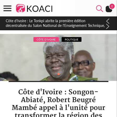
0
Côte d'Ivoire : PPA-CI, Gbagbo délègue une partie de ses
prérogatives de président à 05 cadres, vers sa retraite
politique ?
CÔTE D'IVOIRE
POLITIQUE
Côte d'Ivoire : Songon-
Abiaté, Robert Beugré
Mambé appel à l'unité pour
transformer la région des