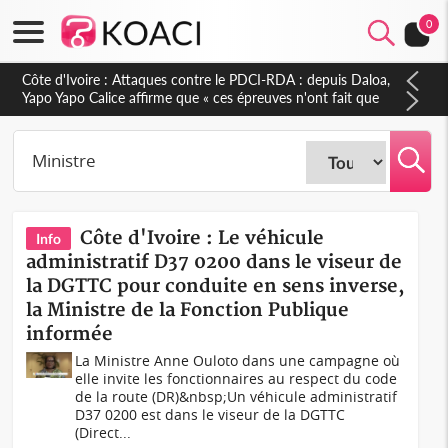
0
Côte d'Ivoire : Le Colonel-Major Fofié Kouakou est décédé,
l'armée perd une figure de la 2e Région militaire
Côte d'Ivoire : Le véhicule
Info
administratif D37 0200 dans le viseur de
la DGTTC pour conduite en sens inverse,
la Ministre de la Fonction Publique
informée
La Ministre Anne Ouloto dans une campagne où
elle invite les fonctionnaires au respect du code
de la route (DR)&nbsp;Un véhicule administratif
D37 0200 est dans le viseur de la DGTTC
(Direct...