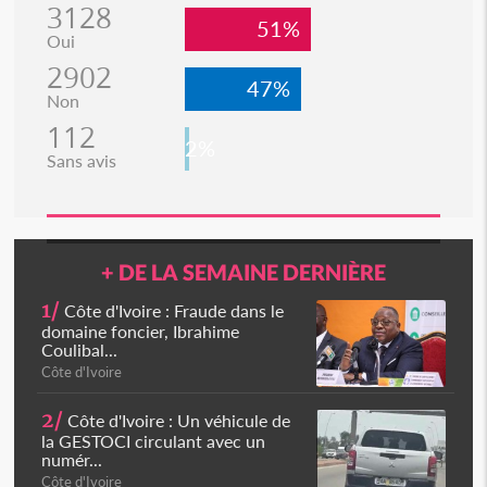
3128
51%
Oui
2902
47%
Non
112
2%
Sans avis
+ DE LA SEMAINE DERNIÈRE
1/
Côte d'Ivoire : Fraude dans le
domaine foncier, Ibrahime
Coulibal...
Côte d'Ivoire
2/
Côte d'Ivoire : Un véhicule de
la GESTOCI circulant avec un
numér...
Côte d'Ivoire