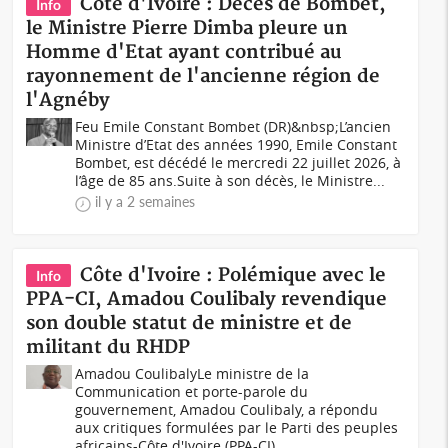
Côte d'Ivoire : Décès de Bombet,
Info
le Ministre Pierre Dimba pleure un
Homme d'Etat ayant contribué au
rayonnement de l'ancienne région de
l'Agnéby
Feu Emile Constant Bombet (DR)&nbsp;L’ancien
Ministre d’Etat des années 1990, Emile Constant
Bombet, est décédé le mercredi 22 juillet 2026, à
l’âge de 85 ans.Suite à son décès, le Ministre...
il y a 2 semaines
Côte d'Ivoire : Polémique avec le
Info
PPA-CI, Amadou Coulibaly revendique
son double statut de ministre et de
militant du RHDP
Amadou CoulibalyLe ministre de la
Communication et porte-parole du
gouvernement, Amadou Coulibaly, a répondu
aux critiques formulées par le Parti des peuples
africains-Côte d'Ivoire (PPA-CI)...