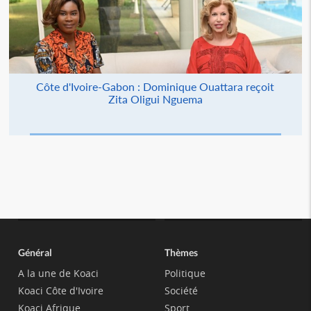
Côte d'Ivoire-Gabon : Dominique Ouattara reçoit
Zita Oligui Nguema
Général
Thèmes
A la une de Koaci
Politique
Koaci Côte d'Ivoire
Société
Koaci Afrique
Sport