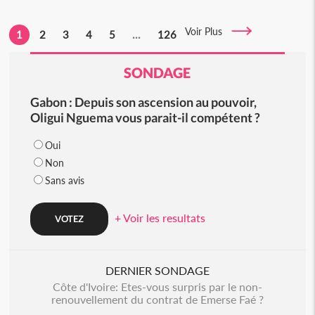
Voir Plus
1
2
3
4
5
...
126
SONDAGE
Gabon : Depuis son ascension au pouvoir,
Oligui Nguema vous parait-il compétent ?
Oui
Non
Sans avis
+ Voir les resultats
DERNIER SONDAGE
Côte d'Ivoire: Etes-vous surpris par le non-
renouvellement du contrat de Emerse Faé ?