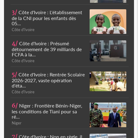
3/
Côte d'Ivoire : L'établissement
de la CNI pour les enfants dès
05...
Côte d'Ivoire
4/
Côte d'Ivoire : Présumé
détournement de 39 milliards de
FCFA à la...
Côte d'Ivoire
5/
Côte d'Ivoire : Rentrée Scolaire
2026-2027, vaste opération
d'éta...
Côte d'Ivoire
6/
Niger : Frontière Bénin-Niger,
les conditions de Tiani pour sa
ré...
Niger
7/
Côte d'Ivoire : Non en règle, il