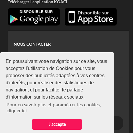
Télécharger l'application KOACI
NOUS CONTACTER
contact@koaci.com
koaci@yahoo.fr
En poursuivant votre navigation sur ce site, vous
+225 07 08 85 52 93
acceptez l'utilisation de Cookies pour vous
proposer des publicités adaptées à vos centres
d'intérêts, pour réaliser des statistiques de
NEWSLETTER
navigation, et pour faciliter le partage
Restez connecté via notre newsletter
d'information sur les réseaux sociaux.
S'abonner
Pour en savoir plus et paramétrer les cookies,
Se désabonner
cliquer ici
J'accepte