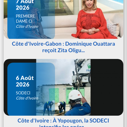
7 Août
2026
PREMIERE
DAME CI
Côte d'Ivoire
Côte d'Ivoire-Gabon : Dominique Ouattara
reçoit Zita Oligu...
6 Août
2026
SODECI
Côte d'Ivoire
Côte d'Ivoire : À Yopougon, la SODECI
intensifie les opéra...