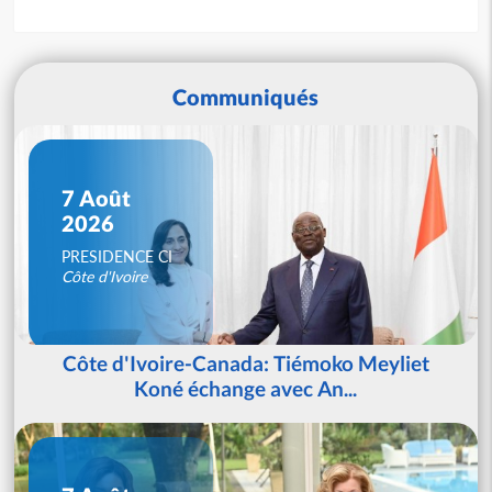
Communiqués
7 Août
2026
PRESIDENCE CI
Côte d'Ivoire
Côte d'Ivoire-Canada: Tiémoko Meyliet
Koné échange avec An...