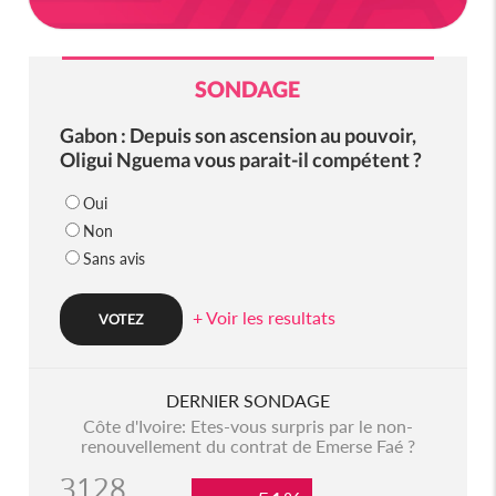
SONDAGE
Gabon : Depuis son ascension au pouvoir,
Oligui Nguema vous parait-il compétent ?
Oui
Non
Sans avis
+ Voir les resultats
DERNIER SONDAGE
Côte d'Ivoire: Etes-vous surpris par le non-
renouvellement du contrat de Emerse Faé ?
3128