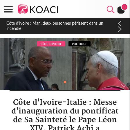
0
Côte d'Ivoire : Séileu, la célébration de la fête nationale
transformée en vaste campagne contre les produits
dépigmentants dangereux
CÔTE D'IVOIRE
POLITIQUE
Côte d'Ivoire-Italie : Messe
d'inauguration du pontificat
de Sa Sainteté le Pape Léon
XIV, Patrick Achi a