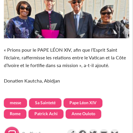
« Prions pour le PAPE LÉON XIV, afin que l’Esprit Saint
l’éclaire, raffermisse les relations entre le Vatican et la Côte
d’Ivoire et le fortifie dans sa mission », a-t-il ajouté.
Donatien Kautcha, Abidjan
messe
Sa Sainteté
Pape Léon XIV
Rome
Patrick Achi
Anne Ouloto
Partager
Facebook
Twitter
Email
Gmail