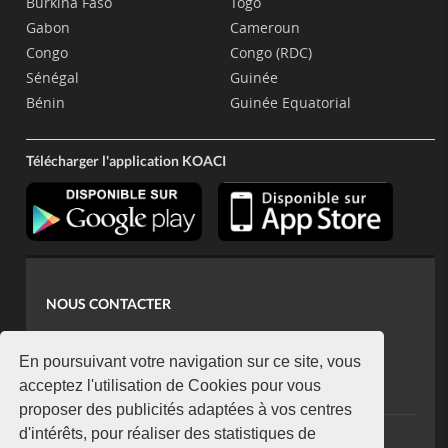
Burkina Faso
Togo
Gabon
Cameroun
Congo
Congo (RDC)
Sénégal
Guinée
Bénin
Guinée Equatorial
Télécharger l'application KOACI
NOUS CONTACTER
contact@koaci.com
koaci@yahoo.fr
En poursuivant votre navigation sur ce site, vous
+225 07 08 85 52 93
acceptez l'utilisation de Cookies pour vous
proposer des publicités adaptées à vos centres
d'intérêts, pour réaliser des statistiques de