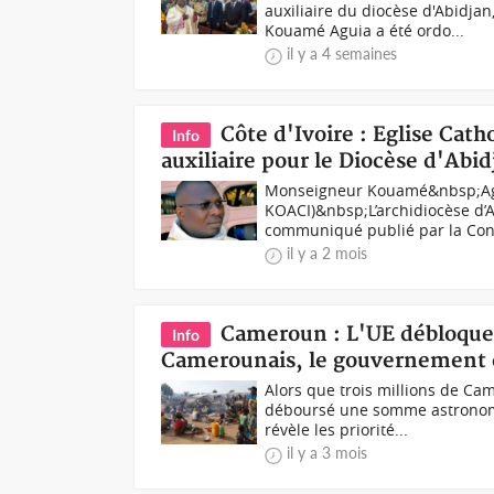
auxiliaire du diocèse d'Abidjan
Kouamé Aguia a été ordo...
il y a 4 semaines
Côte d'Ivoire : Eglise Cat
Info
auxiliaire pour le Diocèse d'Abid
Monseigneur Kouamé&nbsp;Agui
KOACI)&nbsp;L’archidiocèse d’A
communiqué publié par la Conf
il y a 2 mois
Cameroun : L'UE débloque 
Info
Camerounais, le gouvernement e
Alors que trois millions de Ca
déboursé une somme astronomiq
révèle les priorité...
il y a 3 mois