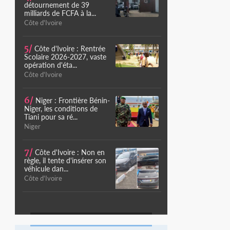
détournement de 39
milliards de FCFA à la...
Côte d'Ivoire
5/
Côte d'Ivoire : Rentrée
Scolaire 2026-2027, vaste
opération d'éta...
Côte d'Ivoire
6/
Niger : Frontière Bénin-
Niger, les conditions de
Tiani pour sa ré...
Niger
7/
Côte d'Ivoire : Non en
règle, il tente d'insérer son
véhicule dan...
Côte d'Ivoire