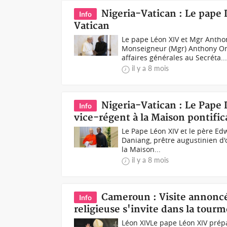
Nigeria-Vatican : Le pap
Info
Vatican
Le pape Léon XIV et Mgr Anth
Monseigneur (Mgr) Anthony Ony
affaires générales au Secréta..
il y a 8 mois
Nigeria-Vatican : Le Pape
Info
vice-régent à la Maison pontific
Le Pape Léon XIV et le père E
Daniang, prêtre augustinien d'o
la Maison...
il y a 8 mois
Cameroun : Visite annoncé
Info
religieuse s'invite dans la tour
Léon XIVLe pape Léon XIV prép