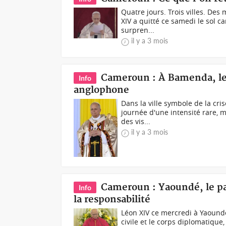
Quatre jours. Trois villes. Des 
XIV a quitté ce samedi le sol 
surpren...
il y a 3 mois
Cameroun : À Bamenda, le
Info
anglophone
Dans la ville symbole de la cri
journée d'une intensité rare, mê
des vis...
il y a 3 mois
Cameroun : Yaoundé, le pape
Info
la responsabilité
Léon XIV ce mercredi à Yaoundé
civile et le corps diplomatiqu