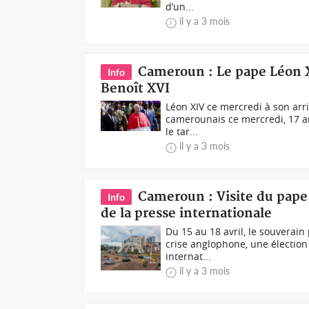
d’un...
il y a 3 mois
Cameroun : Le pape Léon XI
Info
Benoît XVI
Léon XIV ce mercredi à son arr
camerounais ce mercredi, 17 ans
le tar...
il y a 3 mois
Cameroun : Visite du pape 
Info
de la presse internationale
Du 15 au 18 avril, le souverai
crise anglophone, une élection 
internat...
il y a 3 mois