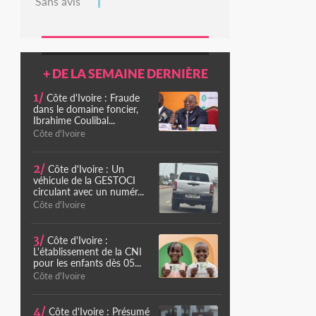
Sans avis
+ DE LA SEMAINE DERNIÈRE
1/
Côte d'Ivoire : Fraude
dans le domaine foncier,
Ibrahime Coulibal...
Côte d'Ivoire
2/
Côte d'Ivoire : Un
véhicule de la GESTOCI
circulant avec un numér...
Côte d'Ivoire
3/
Côte d'Ivoire :
L'établissement de la CNI
pour les enfants dès 05...
Côte d'Ivoire
4/
Côte d'Ivoire : Présumé