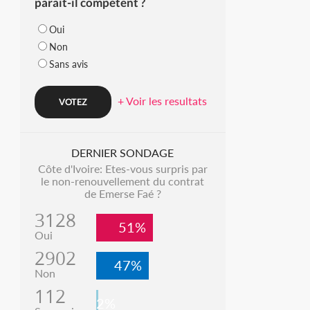
parait-il compétent ?
Oui
Non
Sans avis
+ Voir les resultats
DERNIER SONDAGE
Côte d'Ivoire: Etes-vous surpris par
le non-renouvellement du contrat
de Emerse Faé ?
3128
51%
Oui
2902
47%
Non
112
2%