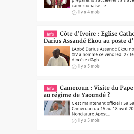
préparatifs s'accélèrent à trav
camerounaise.Le...
il y a 4 mois
Côte d'Ivoire : Eglise Cat
Info
Darius Assandé Ekou au poste d'
L’Abbé Darius Assandé Ekou n
XIV a nommé ce vendredi 27 fé
diocèse d’Agb...
il y a 5 mois
Cameroun : Visite du Pape 
Info
au régime de Yaoundé ?
C'est maintenant officiel ! Sa 
Cameroun du 15 au 18 avril 20
Nonciature Apost...
il y a 5 mois