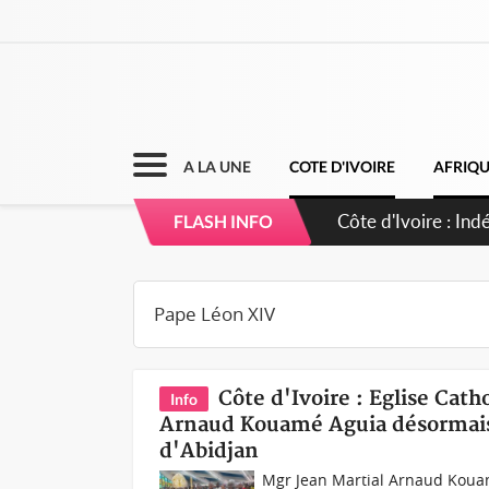
A LA UNE
COTE D'IVOIRE
AFRIQ
FLASH INFO
Côte d'Ivoire : Eglise Cath
Info
Arnaud Kouamé Aguia désormais 
d'Abidjan
Mgr Jean Martial Arnaud Kou