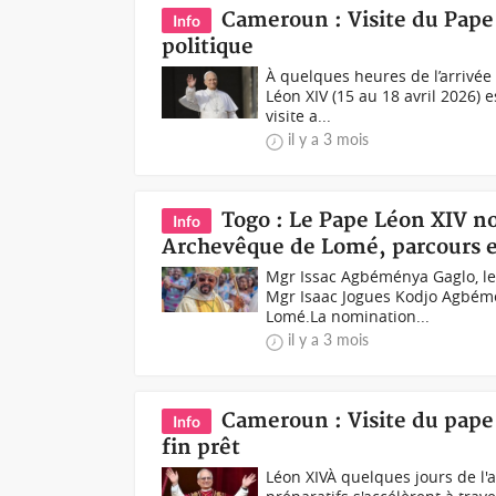
Cameroun : Visite du Pape 
Info
politique
À quelques heures de l’arrivé
Léon XIV (15 au 18 avril 2026) 
visite a...
il y a 3 mois
Togo : Le Pape Léon XIV 
Info
Archevêque de Lomé, parcours e
Mgr Issac Agbéménya Gaglo, l
Mgr Isaac Jogues Kodjo Agbém
Lomé.La nomination...
il y a 3 mois
Cameroun : Visite du pape
Info
fin prêt
Léon XIVÀ quelques jours de l'a